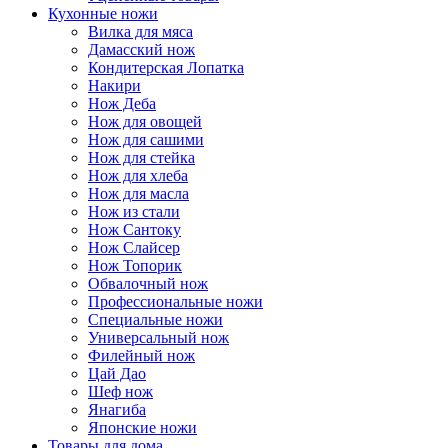
Кухонные ножи
Вилка для мяса
Дамасский нож
Кондитерская Лопатка
Накири
Нож Деба
Нож для овощей
Нож для сашими
Нож для стейка
Нож для хлеба
Нож для масла
Нож из стали
Нож Сантоку
Нож Слайсер
Нож Топорик
Обвалочный нож
Профессиональные ножи
Специальные ножи
Универсальный нож
Филейный нож
Цай Дао
Шеф нож
Янагиба
Японские ножи
Товары для дома