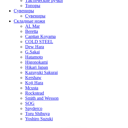
Тактические ручки
Топоры
Сувениры
Сувениры
Складные ножи
AL Mar
Beretta
Capitan Koyama
COLD STEEL
Dew Hara
G.Sakai
Hatamoto
Higonokami
Hikari Japan
Kazuyuki Sakurai
Kershaw
Koji Hara
Mcusta
Rockstead
Smith and Wesson
SOG
Spyderco
Toru Shibuya
Yoshiro Suzuki