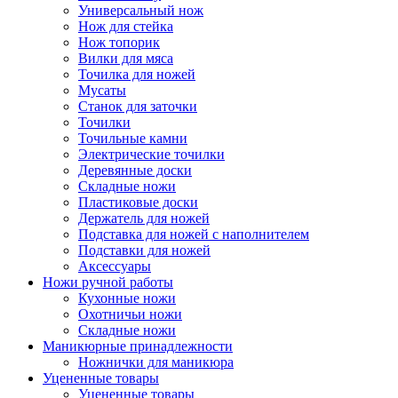
Универсальный нож
Нож для стейка
Нож топорик
Вилки для мяса
Точилка для ножей
Мусаты
Станок для заточки
Точилки
Точильные камни
Электрические точилки
Деревянные доски
Складные ножи
Пластиковые доски
Держатель для ножей
Подставка для ножей с наполнителем
Подставки для ножей
Аксессуары
Ножи ручной работы
Кухонные ножи
Охотничьи ножи
Складные ножи
Маникюрные принадлежности
Ножнички для маникюра
Уцененные товары
Уцененные товары