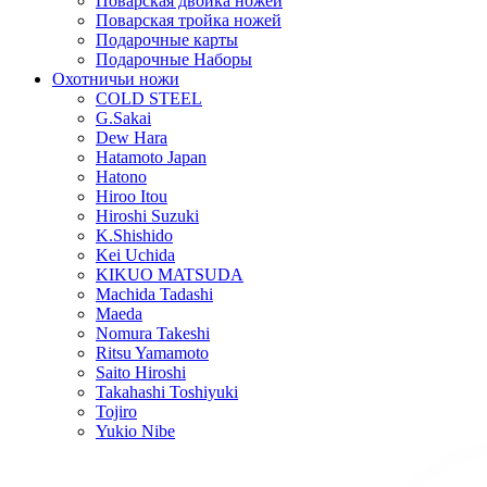
Поварская двойка ножей
Поварская тройка ножей
Подарочные карты
Подарочные Наборы
Охотничьи ножи
COLD STEEL
G.Sakai
Dew Hara
Hatamoto Japan
Hatono
Hiroo Itou
Hiroshi Suzuki
K.Shishido
Kei Uchida
KIKUO MATSUDA
Machida Tadashi
Maeda
Nomura Takeshi
Ritsu Yamamoto
Saito Hiroshi
Takahashi Toshiyuki
Tojiro
Yukio Nibe