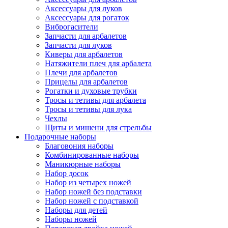
Аксессуары для луков
Аксессуары для рогаток
Виброгасители
Запчасти для арбалетов
Запчасти для луков
Киверы для арбалетов
Натяжители плеч для арбалета
Плечи для арбалетов
Прицелы для арбалетов
Рогатки и духовые трубки
Тросы и тетивы для арбалета
Тросы и тетивы для лука
Чехлы
Щиты и мишени для стрельбы
Подарочные наборы
Благовония наборы
Комбинированные наборы
Маникюрные наборы
Набор досок
Набор из четырех ножей
Набор ножей без подставки
Набор ножей с подставкой
Наборы для детей
Наборы ножей