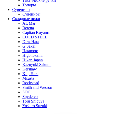
Тактические ручки
Топоры
Сувениры
Сувениры
Складные ножи
AL Mar
Beretta
Capitan Koyama
COLD STEEL
Dew Hara
G.Sakai
Hatamoto
Higonokami
Hikari Japan
Kazuyuki Sakurai
Kershaw
Koji Hara
Mcusta
Rockstead
Smith and Wesson
SOG
Spyderco
Toru Shibuya
Yoshiro Suzuki