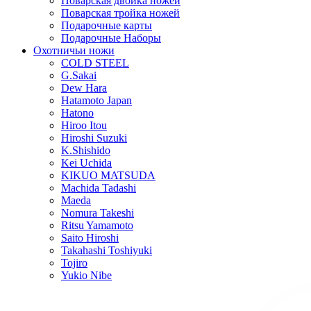
Поварская двойка ножей
Поварская тройка ножей
Подарочные карты
Подарочные Наборы
Охотничьи ножи
COLD STEEL
G.Sakai
Dew Hara
Hatamoto Japan
Hatono
Hiroo Itou
Hiroshi Suzuki
K.Shishido
Kei Uchida
KIKUO MATSUDA
Machida Tadashi
Maeda
Nomura Takeshi
Ritsu Yamamoto
Saito Hiroshi
Takahashi Toshiyuki
Tojiro
Yukio Nibe