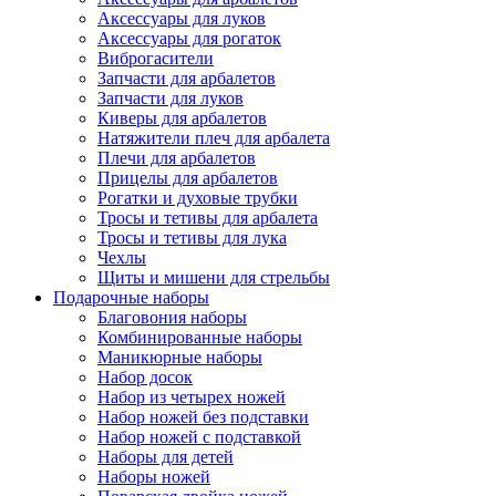
Аксессуары для луков
Аксессуары для рогаток
Виброгасители
Запчасти для арбалетов
Запчасти для луков
Киверы для арбалетов
Натяжители плеч для арбалета
Плечи для арбалетов
Прицелы для арбалетов
Рогатки и духовые трубки
Тросы и тетивы для арбалета
Тросы и тетивы для лука
Чехлы
Щиты и мишени для стрельбы
Подарочные наборы
Благовония наборы
Комбинированные наборы
Маникюрные наборы
Набор досок
Набор из четырех ножей
Набор ножей без подставки
Набор ножей с подставкой
Наборы для детей
Наборы ножей