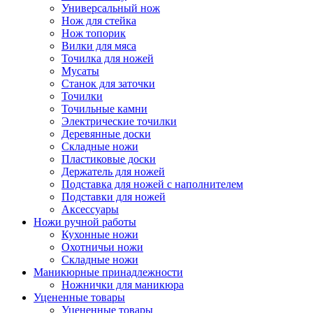
Универсальный нож
Нож для стейка
Нож топорик
Вилки для мяса
Точилка для ножей
Мусаты
Станок для заточки
Точилки
Точильные камни
Электрические точилки
Деревянные доски
Складные ножи
Пластиковые доски
Держатель для ножей
Подставка для ножей с наполнителем
Подставки для ножей
Аксессуары
Ножи ручной работы
Кухонные ножи
Охотничьи ножи
Складные ножи
Маникюрные принадлежности
Ножнички для маникюра
Уцененные товары
Уцененные товары