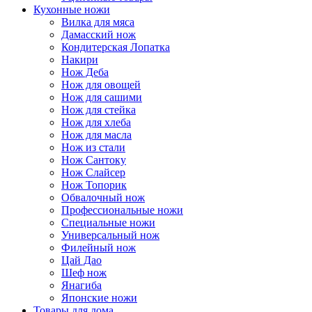
Кухонные ножи
Вилка для мяса
Дамасский нож
Кондитерская Лопатка
Накири
Нож Деба
Нож для овощей
Нож для сашими
Нож для стейка
Нож для хлеба
Нож для масла
Нож из стали
Нож Сантоку
Нож Слайсер
Нож Топорик
Обвалочный нож
Профессиональные ножи
Специальные ножи
Универсальный нож
Филейный нож
Цай Дао
Шеф нож
Янагиба
Японские ножи
Товары для дома