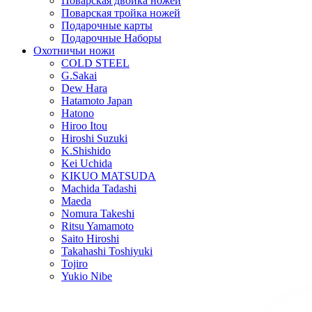
Поварская двойка ножей
Поварская тройка ножей
Подарочные карты
Подарочные Наборы
Охотничьи ножи
COLD STEEL
G.Sakai
Dew Hara
Hatamoto Japan
Hatono
Hiroo Itou
Hiroshi Suzuki
K.Shishido
Kei Uchida
KIKUO MATSUDA
Machida Tadashi
Maeda
Nomura Takeshi
Ritsu Yamamoto
Saito Hiroshi
Takahashi Toshiyuki
Tojiro
Yukio Nibe