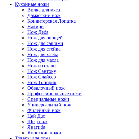
Кухонные ножи
Вилка для мяса
Дамасский нож
Кондитерская Лопатка
Накири
Нож Деба
Нож для овощей
Нож для сашими
Нож для стейка
Нож для хлеба
Нож для масла
Нож из стали
Нож Сантоку
Нож Слайсер
Нож Топорик
Обвалочный нож
Профессиональные ножи
Специальные ножи
Универсальный нож
Филейный нож
Цай Дао
Шеф нож
Янагиба
Японские ножи
Товары для дома