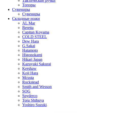
Тактические ручки
Топоры
Сувениры
Сувениры
Складные ножи
AL Mar
Beretta
Capitan Koyama
COLD STEEL
Dew Hara
G.Sakai
Hatamoto
Higonokami
Hikari Japan
Kazuyuki Sakurai
Kershaw
Koji Hara
Mcusta
Rockstead
Smith and Wesson
SOG
Spyderco
Toru Shibuya
Yoshiro Suzuki