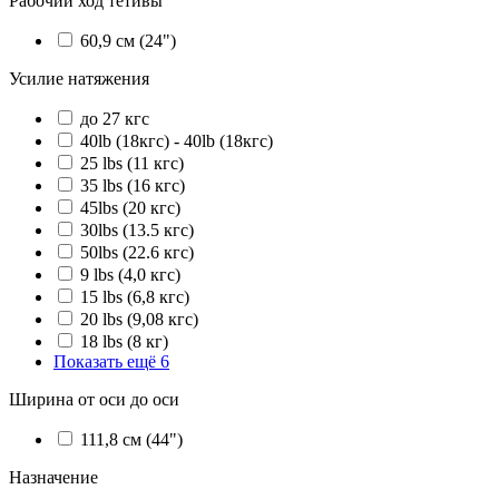
Рабочий ход тетивы
60,9 см (24")
Усилие натяжения
до 27 кгс
40lb (18кгс) - 40lb (18кгс)
25 lbs (11 кгс)
35 lbs (16 кгс)
45lbs (20 кгс)
30lbs (13.5 кгс)
50lbs (22.6 кгс)
9 lbs (4,0 кгс)
15 lbs (6,8 кгс)
20 lbs (9,08 кгс)
18 lbs (8 кг)
Показать ещё 6
Ширина от оси до оси
111,8 см (44")
Назначение