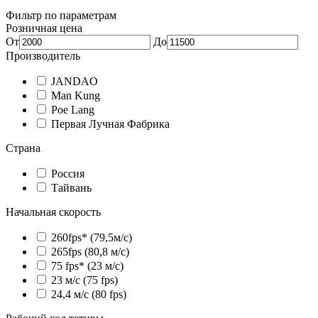
Фильтр по параметрам
Розничная цена
От
До
Производитель
JANDAO
Man Kung
Poe Lang
Первая Лучная Фабрика
Страна
Россия
Тайвань
Начальная скорость
260fps* (79,5м/с)
265fps (80,8 м/с)
75 fps* (23 м/с)
23 м/с (75 fps)
24,4 м/с (80 fps)