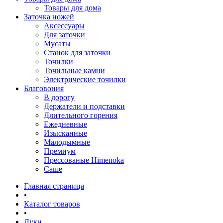
Товары для дома
Заточка ножей
Аксессуары
Для заточки
Мусаты
Станок для заточки
Точилки
Точильные камни
Электрические точилки
Благовония
В дорогу
Держатели и подставки
Длительного горения
Ежедневные
Изысканные
Малодымные
Премиум
Прессованые Himenoka
Саше
Главная страница
•
Каталог товаров
•
Луки