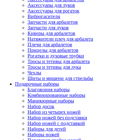
Аксессуары для луков
Аксессуары для рогаток
Виброгасители
Запчасти для арбалетов
Запчасти для луков
Киверы для арбалетов
Натяжители плеч для арбалета
Плечи для арбалетов
Прицелы для арбалетов
Рогатки и духовые трубки
Тросы и тетивы для арбалета
Тросы и тетивы для лука
Чехлы
Щиты и мишени для стрельбы
Подарочные наборы
Благовония наборы
Комбинированные наборы
Маникюрные наборы
Набор досок
Набор из четырех ножей
Набор ножей без подставки
Набор ножей с подставкой
Наборы для детей
Наборы ножей