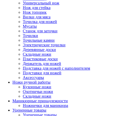
Универсальный нож
Нож для стейка
Нож топорик
Вилки для мяса
Точилка для ножей
Мусаты
Станок для заточки
Точилки
Точильные камни
Электрические точилки
Деревянные доски
Складные ножи
Пластиковые доски
Держатель для ножей
Подставка для ножей с наполнителем
Подставки для ножей
Аксессуары
Ножи ручной работы
Кухонные ножи
Охотничьи ножи
Складные ножи
Маникюрные принадлежности
Ножнички для маникюра
Уцененные товары
Уцененные товары