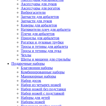
Аксессуары для луков
Аксессуары для рогаток
Виброгасители
Запчасти для арбалетов
Запчасти для луков
Киверы для арбалетов
Натяжители плеч для арбалета
Плечи для арбалетов
Прицелы для арбалетов
Рогатки и духовые трубки
Тросы и тетивы для арбалета
Тросы и тетивы для лука
Чехлы
Щиты и мишени для стрельбы
Подарочные наборы
Благовония наборы
Комбинированные наборы
Маникюрные наборы
Набор досок
Набор из четырех ножей
Набор ножей без подставки
Набор ножей с подставкой
Наборы для детей
Наборы ножей