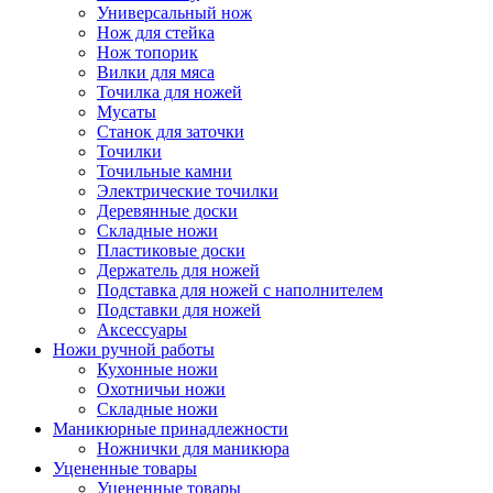
Универсальный нож
Нож для стейка
Нож топорик
Вилки для мяса
Точилка для ножей
Мусаты
Станок для заточки
Точилки
Точильные камни
Электрические точилки
Деревянные доски
Складные ножи
Пластиковые доски
Держатель для ножей
Подставка для ножей с наполнителем
Подставки для ножей
Аксессуары
Ножи ручной работы
Кухонные ножи
Охотничьи ножи
Складные ножи
Маникюрные принадлежности
Ножнички для маникюра
Уцененные товары
Уцененные товары