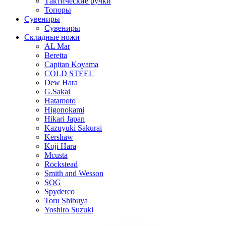
Тактические ручки
Топоры
Сувениры
Сувениры
Складные ножи
AL Mar
Beretta
Capitan Koyama
COLD STEEL
Dew Hara
G.Sakai
Hatamoto
Higonokami
Hikari Japan
Kazuyuki Sakurai
Kershaw
Koji Hara
Mcusta
Rockstead
Smith and Wesson
SOG
Spyderco
Toru Shibuya
Yoshiro Suzuki