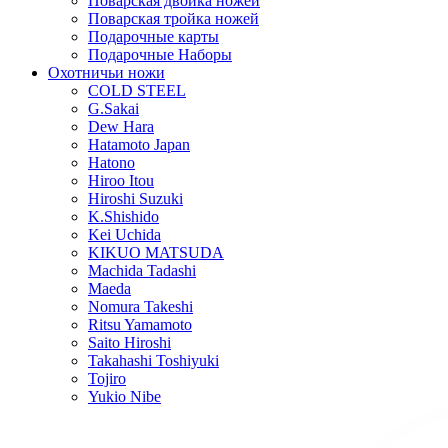
Поварская двойка ножей
Поварская тройка ножей
Подарочные карты
Подарочные Наборы
Охотничьи ножи
COLD STEEL
G.Sakai
Dew Hara
Hatamoto Japan
Hatono
Hiroo Itou
Hiroshi Suzuki
K.Shishido
Kei Uchida
KIKUO MATSUDA
Machida Tadashi
Maeda
Nomura Takeshi
Ritsu Yamamoto
Saito Hiroshi
Takahashi Toshiyuki
Tojiro
Yukio Nibe