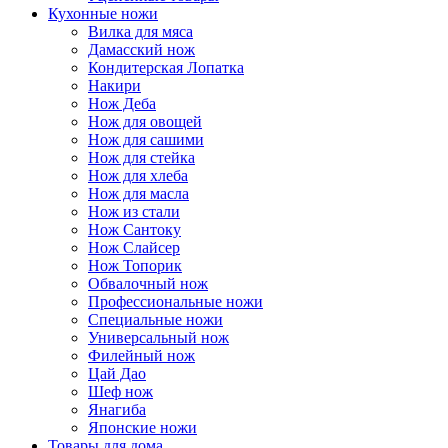
Кухонные ножи
Вилка для мяса
Дамасский нож
Кондитерская Лопатка
Накири
Нож Деба
Нож для овощей
Нож для сашими
Нож для стейка
Нож для хлеба
Нож для масла
Нож из стали
Нож Сантоку
Нож Слайсер
Нож Топорик
Обвалочный нож
Профессиональные ножи
Специальные ножи
Универсальный нож
Филейный нож
Цай Дао
Шеф нож
Янагиба
Японские ножи
Товары для дома