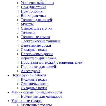
Универсальный нож
Нож для стейка
Нож топорик
Вилки для мяса
Точилка для ножей
Мусаты
Станок для заточки
Точилки
Точильные камни
Электрические точилки
Деревянные доски
Складные ножи
Пластиковые доски
Держатель для ножей
Подставка для ножей с наполнителем
Подставки для ножей
Аксессуары
Ножи ручной работы
Кухонные ножи
Охотничьи ножи
Складные ножи
Маникюрные принадлежности
Ножнички для маникюра
Уцененные товары
Уцененные товары