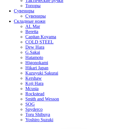
Тактические ручки
Топоры
Сувениры
Сувениры
Складные ножи
AL Mar
Beretta
Capitan Koyama
COLD STEEL
Dew Hara
G.Sakai
Hatamoto
Higonokami
Hikari Japan
Kazuyuki Sakurai
Kershaw
Koji Hara
Mcusta
Rockstead
Smith and Wesson
SOG
Spyderco
Toru Shibuya
Yoshiro Suzuki