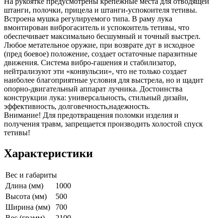
На рукоятке предусмотрены крепежные места для отводящей
штанги, полочки, прицела и штанги-успокоителя тетивы.
Встроена мушка регулируемого типа. В раму лука
вмонтирован виброгаситель и успокоитель тетивы, что
обеспечивает максимально бесшумный и точный выстрел.
Любое метательное оружие, при возврате дуг в исходное
(пред боевое) положение, создает остаточные паразитные
движения. Система вибро-гашения и стабилизатор,
нейтрализуют эти «конвульсии», что не только создает
наиболее благоприятные условия для выстрела, но и щадит
опорно-двигательный аппарат лучника. Достоинства
конструкции лука: универсальность, стильный дизайн,
эффективность, долговечность,надежность.
Внимание! Для предотвращения поломки изделия и
получения травм, запрещается производить холостой спуск
тетивы!
Характеристики
Вес и габариты
Длина (мм)
1000
Высота (мм)
500
Ширина (мм)
700
Вес (грамм)
2100