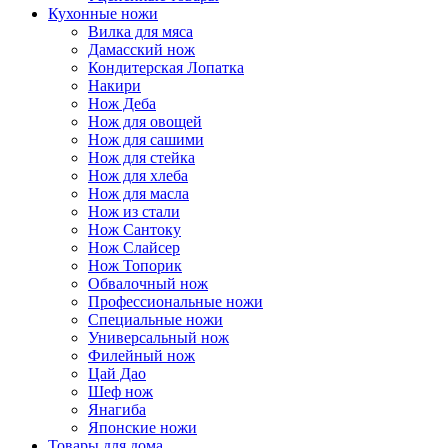
Кухонные ножи
Вилка для мяса
Дамасский нож
Кондитерская Лопатка
Накири
Нож Деба
Нож для овощей
Нож для сашими
Нож для стейка
Нож для хлеба
Нож для масла
Нож из стали
Нож Сантоку
Нож Слайсер
Нож Топорик
Обвалочный нож
Профессиональные ножи
Специальные ножи
Универсальный нож
Филейный нож
Цай Дао
Шеф нож
Янагиба
Японские ножи
Товары для дома