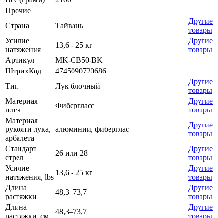
Прочие
Другие
Страна
Тайвань
товары
Усилие
Другие
13,6 - 25 кг
натяжения
товары
Артикул
MK-CB50-BK
ШтрихКод
4745090720686
Другие
Тип
Лук блочный
товары
Материал
Другие
Фибергласс
плеч
товары
Материал
Другие
рукояти лука,
алюминий, фиберглас
товары
арбалета
Стандарт
Другие
26 или 28
стрел
товары
Усилие
Другие
13,6 - 25 кг
натяжения, lbs
товары
Длина
Другие
48,3–73,7
растяжки
товары
Длина
Другие
48,3–73,7
растяжки, см
товары