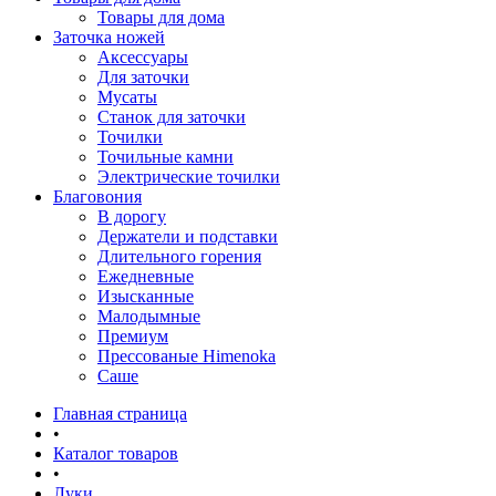
Товары для дома
Заточка ножей
Аксессуары
Для заточки
Мусаты
Станок для заточки
Точилки
Точильные камни
Электрические точилки
Благовония
В дорогу
Держатели и подставки
Длительного горения
Ежедневные
Изысканные
Малодымные
Премиум
Прессованые Himenoka
Саше
Главная страница
•
Каталог товаров
•
Луки