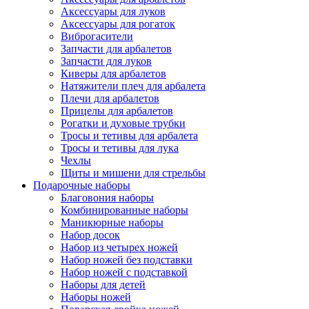
Аксессуары для луков
Аксессуары для рогаток
Виброгасители
Запчасти для арбалетов
Запчасти для луков
Киверы для арбалетов
Натяжители плеч для арбалета
Плечи для арбалетов
Прицелы для арбалетов
Рогатки и духовые трубки
Тросы и тетивы для арбалета
Тросы и тетивы для лука
Чехлы
Щиты и мишени для стрельбы
Подарочные наборы
Благовония наборы
Комбинированные наборы
Маникюрные наборы
Набор досок
Набор из четырех ножей
Набор ножей без подставки
Набор ножей с подставкой
Наборы для детей
Наборы ножей