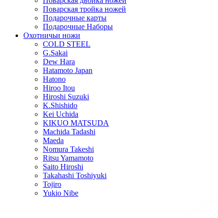
Поварская двойка ножей
Поварская тройка ножей
Подарочные карты
Подарочные Наборы
Охотничьи ножи
COLD STEEL
G.Sakai
Dew Hara
Hatamoto Japan
Hatono
Hiroo Itou
Hiroshi Suzuki
K.Shishido
Kei Uchida
KIKUO MATSUDA
Machida Tadashi
Maeda
Nomura Takeshi
Ritsu Yamamoto
Saito Hiroshi
Takahashi Toshiyuki
Tojiro
Yukio Nibe