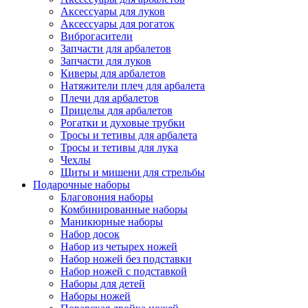
Аксессуары для луков
Аксессуары для рогаток
Виброгасители
Запчасти для арбалетов
Запчасти для луков
Киверы для арбалетов
Натяжители плеч для арбалета
Плечи для арбалетов
Прицелы для арбалетов
Рогатки и духовые трубки
Тросы и тетивы для арбалета
Тросы и тетивы для лука
Чехлы
Щиты и мишени для стрельбы
Подарочные наборы
Благовония наборы
Комбинированные наборы
Маникюрные наборы
Набор досок
Набор из четырех ножей
Набор ножей без подставки
Набор ножей с подставкой
Наборы для детей
Наборы ножей