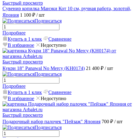
Быстрый просмотр
Сувенир копилка Манэки Кот 10 см, ручная работа, золотой,
Япония
1 100 ₽
/ шт
Подписаться
Подробнее
Купить в 1 клик
Сравнение
В избранное
Недоступно
Быстрый просмотр
Кукри 18" Panawal No Mercy (KH0174)
21 400 ₽
/ шт
Подписаться
Подробнее
Купить в 1 клик
Сравнение
В избранное
Недоступно
Быстрый просмотр
Подарочный набор палочек "Пейзаж" Япония
700 ₽
/ шт
Подписаться