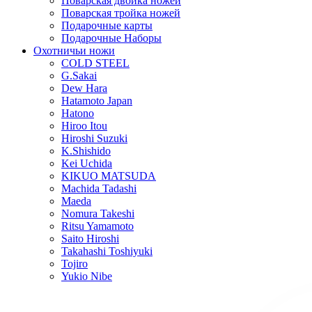
Поварская двойка ножей
Поварская тройка ножей
Подарочные карты
Подарочные Наборы
Охотничьи ножи
COLD STEEL
G.Sakai
Dew Hara
Hatamoto Japan
Hatono
Hiroo Itou
Hiroshi Suzuki
K.Shishido
Kei Uchida
KIKUO MATSUDA
Machida Tadashi
Maeda
Nomura Takeshi
Ritsu Yamamoto
Saito Hiroshi
Takahashi Toshiyuki
Tojiro
Yukio Nibe