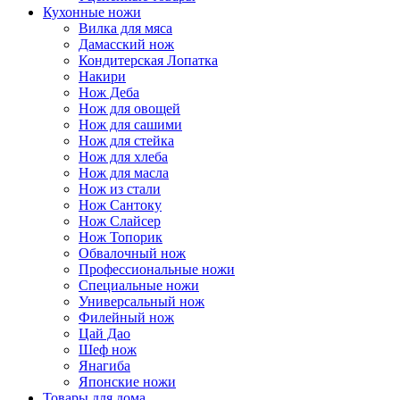
Кухонные ножи
Вилка для мяса
Дамасский нож
Кондитерская Лопатка
Накири
Нож Деба
Нож для овощей
Нож для сашими
Нож для стейка
Нож для хлеба
Нож для масла
Нож из стали
Нож Сантоку
Нож Слайсер
Нож Топорик
Обвалочный нож
Профессиональные ножи
Специальные ножи
Универсальный нож
Филейный нож
Цай Дао
Шеф нож
Янагиба
Японские ножи
Товары для дома