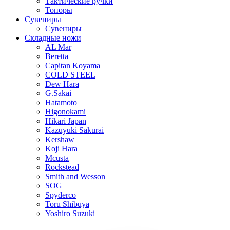
Тактические ручки
Топоры
Сувениры
Сувениры
Складные ножи
AL Mar
Beretta
Capitan Koyama
COLD STEEL
Dew Hara
G.Sakai
Hatamoto
Higonokami
Hikari Japan
Kazuyuki Sakurai
Kershaw
Koji Hara
Mcusta
Rockstead
Smith and Wesson
SOG
Spyderco
Toru Shibuya
Yoshiro Suzuki