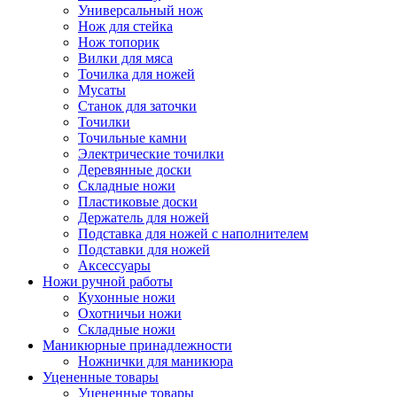
Универсальный нож
Нож для стейка
Нож топорик
Вилки для мяса
Точилка для ножей
Мусаты
Станок для заточки
Точилки
Точильные камни
Электрические точилки
Деревянные доски
Складные ножи
Пластиковые доски
Держатель для ножей
Подставка для ножей с наполнителем
Подставки для ножей
Аксессуары
Ножи ручной работы
Кухонные ножи
Охотничьи ножи
Складные ножи
Маникюрные принадлежности
Ножнички для маникюра
Уцененные товары
Уцененные товары