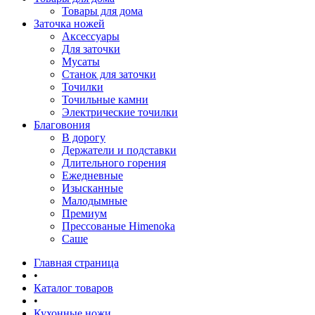
Товары для дома
Заточка ножей
Аксессуары
Для заточки
Мусаты
Станок для заточки
Точилки
Точильные камни
Электрические точилки
Благовония
В дорогу
Держатели и подставки
Длительного горения
Ежедневные
Изысканные
Малодымные
Премиум
Прессованые Himenoka
Саше
Главная страница
•
Каталог товаров
•
Кухонные ножи