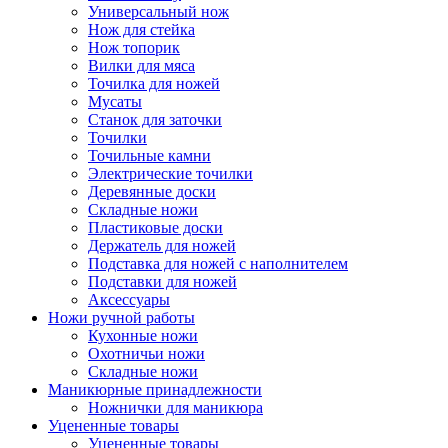
Универсальный нож
Нож для стейка
Нож топорик
Вилки для мяса
Точилка для ножей
Мусаты
Станок для заточки
Точилки
Точильные камни
Электрические точилки
Деревянные доски
Складные ножи
Пластиковые доски
Держатель для ножей
Подставка для ножей с наполнителем
Подставки для ножей
Аксессуары
Ножи ручной работы
Кухонные ножи
Охотничьи ножи
Складные ножи
Маникюрные принадлежности
Ножнички для маникюра
Уцененные товары
Уцененные товары