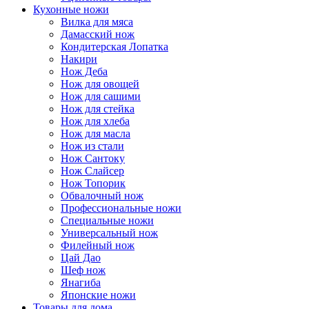
Кухонные ножи
Вилка для мяса
Дамасский нож
Кондитерская Лопатка
Накири
Нож Деба
Нож для овощей
Нож для сашими
Нож для стейка
Нож для хлеба
Нож для масла
Нож из стали
Нож Сантоку
Нож Слайсер
Нож Топорик
Обвалочный нож
Профессиональные ножи
Специальные ножи
Универсальный нож
Филейный нож
Цай Дао
Шеф нож
Янагиба
Японские ножи
Товары для дома