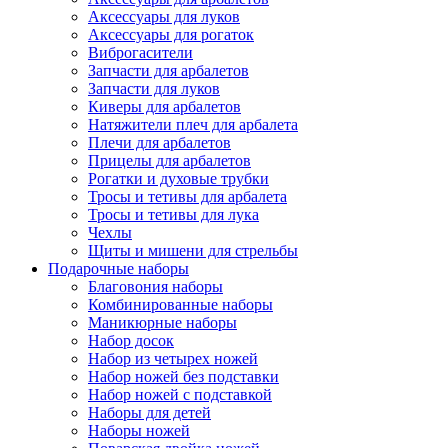
Аксессуары для луков
Аксессуары для рогаток
Виброгасители
Запчасти для арбалетов
Запчасти для луков
Киверы для арбалетов
Натяжители плеч для арбалета
Плечи для арбалетов
Прицелы для арбалетов
Рогатки и духовые трубки
Тросы и тетивы для арбалета
Тросы и тетивы для лука
Чехлы
Щиты и мишени для стрельбы
Подарочные наборы
Благовония наборы
Комбинированные наборы
Маникюрные наборы
Набор досок
Набор из четырех ножей
Набор ножей без подставки
Набор ножей с подставкой
Наборы для детей
Наборы ножей