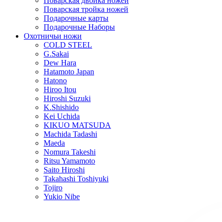
Поварская двойка ножей
Поварская тройка ножей
Подарочные карты
Подарочные Наборы
Охотничьи ножи
COLD STEEL
G.Sakai
Dew Hara
Hatamoto Japan
Hatono
Hiroo Itou
Hiroshi Suzuki
K.Shishido
Kei Uchida
KIKUO MATSUDA
Machida Tadashi
Maeda
Nomura Takeshi
Ritsu Yamamoto
Saito Hiroshi
Takahashi Toshiyuki
Tojiro
Yukio Nibe