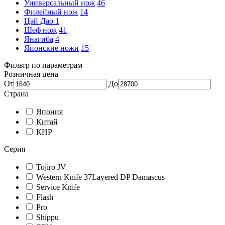
Универсальный нож
46
Филейный нож
14
Цай Дао
1
Шеф нож
41
Янагиба
4
Японские ножи
15
Фильтр по параметрам
Розничная цена
От
До
Страна
Япония
Китай
КНР
Серия
Tojiro JV
Western Knife 37Layered DP Damascus
Service Knife
Flash
Pro
Shippu