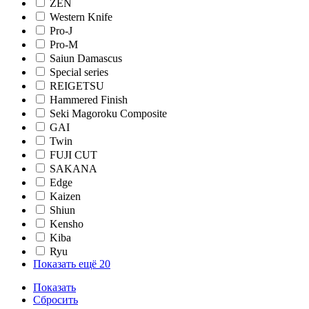
ZEN
Western Knife
Pro-J
Pro-M
Saiun Damascus
Special series
REIGETSU
Hammered Finish
Seki Magoroku Composite
GAI
Twin
FUJI CUT
SAKANA
Edge
Kaizen
Shiun
Kensho
Kiba
Ryu
Показать ещё 20
Показать
Сбросить