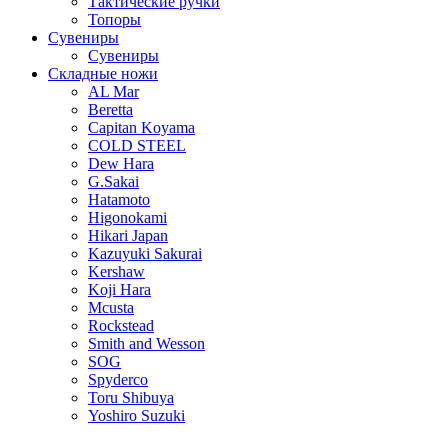
Тактические ручки
Топоры
Сувениры
Сувениры
Складные ножи
AL Mar
Beretta
Capitan Koyama
COLD STEEL
Dew Hara
G.Sakai
Hatamoto
Higonokami
Hikari Japan
Kazuyuki Sakurai
Kershaw
Koji Hara
Mcusta
Rockstead
Smith and Wesson
SOG
Spyderco
Toru Shibuya
Yoshiro Suzuki