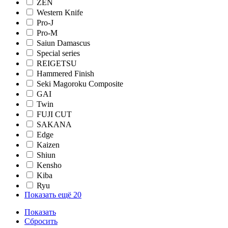
ZEN
Western Knife
Pro-J
Pro-M
Saiun Damascus
Special series
REIGETSU
Hammered Finish
Seki Magoroku Composite
GAI
Twin
FUJI CUT
SAKANA
Edge
Kaizen
Shiun
Kensho
Kiba
Ryu
Показать ещё 20
Показать
Сбросить