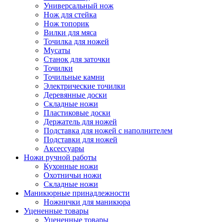
Универсальный нож
Нож для стейка
Нож топорик
Вилки для мяса
Точилка для ножей
Мусаты
Станок для заточки
Точилки
Точильные камни
Электрические точилки
Деревянные доски
Складные ножи
Пластиковые доски
Держатель для ножей
Подставка для ножей с наполнителем
Подставки для ножей
Аксессуары
Ножи ручной работы
Кухонные ножи
Охотничьи ножи
Складные ножи
Маникюрные принадлежности
Ножнички для маникюра
Уцененные товары
Уцененные товары