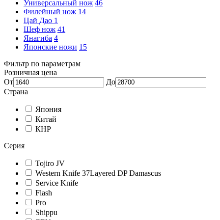
Универсальный нож
46
Филейный нож
14
Цай Дао
1
Шеф нож
41
Янагиба
4
Японские ножи
15
Фильтр по параметрам
Розничная цена
От
До
Страна
Япония
Китай
КНР
Серия
Tojiro JV
Western Knife 37Layered DP Damascus
Service Knife
Flash
Pro
Shippu