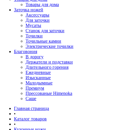
Товары для дома
Заточка ножей
Аксессуары
Для заточки
Мусаты
Станок для заточки
Точилки
Точильные камни
Электрические точилки
Благовония
В дорогу
Держатели и подставки
Длительного горения
Ежедневные
Изысканные
Малодымные
Премиум
Прессованые Himenoka
Саше
Главная страница
•
Каталог товаров
•
Кухонные ножи