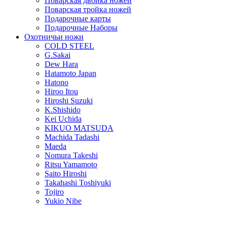
Поварская двойка ножей
Поварская тройка ножей
Подарочные карты
Подарочные Наборы
Охотничьи ножи
COLD STEEL
G.Sakai
Dew Hara
Hatamoto Japan
Hatono
Hiroo Itou
Hiroshi Suzuki
K.Shishido
Kei Uchida
KIKUO MATSUDA
Machida Tadashi
Maeda
Nomura Takeshi
Ritsu Yamamoto
Saito Hiroshi
Takahashi Toshiyuki
Tojiro
Yukio Nibe