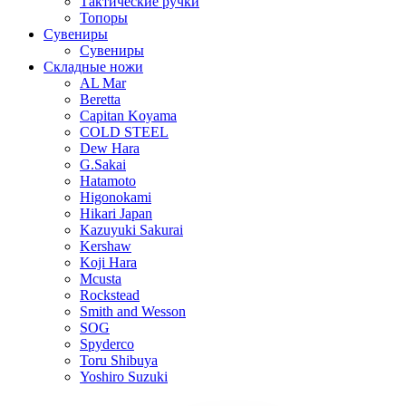
Тактические ручки
Топоры
Сувениры
Сувениры
Складные ножи
AL Mar
Beretta
Capitan Koyama
COLD STEEL
Dew Hara
G.Sakai
Hatamoto
Higonokami
Hikari Japan
Kazuyuki Sakurai
Kershaw
Koji Hara
Mcusta
Rockstead
Smith and Wesson
SOG
Spyderco
Toru Shibuya
Yoshiro Suzuki