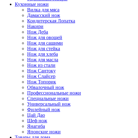
Кухонные ножи
Вилка для мяса
Дамасский нож
Кондитерская Лопатка
Накири
Нож Деба
Нож для овощей
Нож для сашими
Нож для стейка
Нож для хлеба
Нож для масла
Нож из стали
Нож Сантоку
Нож Слайсер
Нож Топорик
Обвалочный нож
Профессиональные ножи
Специальные ножи
Универсальный нож
Филейный нож
Цай Дао
Шеф нож
Янагиба
Японские ножи
Товары для дома