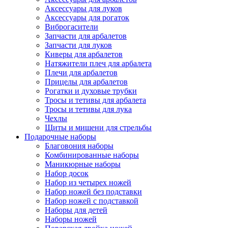
Аксессуары для луков
Аксессуары для рогаток
Виброгасители
Запчасти для арбалетов
Запчасти для луков
Киверы для арбалетов
Натяжители плеч для арбалета
Плечи для арбалетов
Прицелы для арбалетов
Рогатки и духовые трубки
Тросы и тетивы для арбалета
Тросы и тетивы для лука
Чехлы
Щиты и мишени для стрельбы
Подарочные наборы
Благовония наборы
Комбинированные наборы
Маникюрные наборы
Набор досок
Набор из четырех ножей
Набор ножей без подставки
Набор ножей с подставкой
Наборы для детей
Наборы ножей