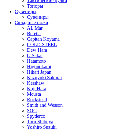
Тактические ручки
Топоры
Сувениры
Сувениры
Складные ножи
AL Mar
Beretta
Capitan Koyama
COLD STEEL
Dew Hara
G.Sakai
Hatamoto
Higonokami
Hikari Japan
Kazuyuki Sakurai
Kershaw
Koji Hara
Mcusta
Rockstead
Smith and Wesson
SOG
Spyderco
Toru Shibuya
Yoshiro Suzuki