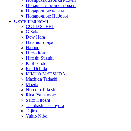
Поварская двойка ножей
Поварская тройка ножей
Подарочные карты
Подарочные Наборы
Охотничьи ножи
COLD STEEL
G.Sakai
Dew Hara
Hatamoto Japan
Hatono
Hiroo Itou
Hiroshi Suzuki
K.Shishido
Kei Uchida
KIKUO MATSUDA
Machida Tadashi
Maeda
Nomura Takeshi
Ritsu Yamamoto
Saito Hiroshi
Takahashi Toshiyuki
Tojiro
Yukio Nibe