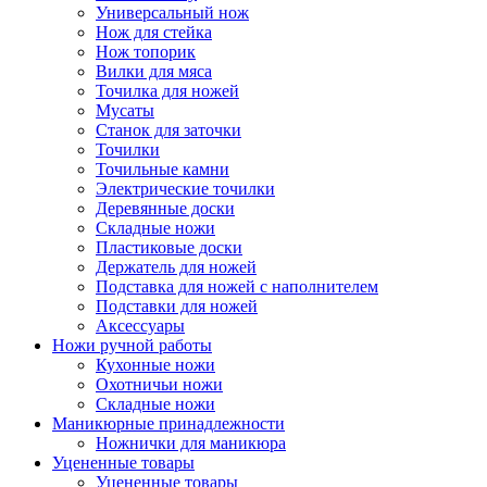
Универсальный нож
Нож для стейка
Нож топорик
Вилки для мяса
Точилка для ножей
Мусаты
Станок для заточки
Точилки
Точильные камни
Электрические точилки
Деревянные доски
Складные ножи
Пластиковые доски
Держатель для ножей
Подставка для ножей с наполнителем
Подставки для ножей
Аксессуары
Ножи ручной работы
Кухонные ножи
Охотничьи ножи
Складные ножи
Маникюрные принадлежности
Ножнички для маникюра
Уцененные товары
Уцененные товары