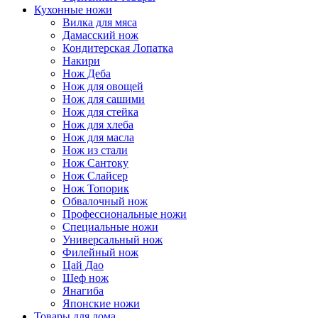
Кухонные ножи
Вилка для мяса
Дамасский нож
Кондитерская Лопатка
Накири
Нож Деба
Нож для овощей
Нож для сашими
Нож для стейка
Нож для хлеба
Нож для масла
Нож из стали
Нож Сантоку
Нож Слайсер
Нож Топорик
Обвалочный нож
Профессиональные ножи
Специальные ножи
Универсальный нож
Филейный нож
Цай Дао
Шеф нож
Янагиба
Японские ножи
Товары для дома