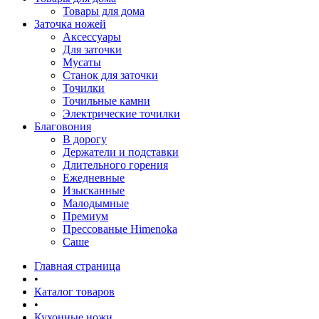
Товары для дома
Заточка ножей
Аксессуары
Для заточки
Мусаты
Станок для заточки
Точилки
Точильные камни
Электрические точилки
Благовония
В дорогу
Держатели и подставки
Длительного горения
Ежедневные
Изысканные
Малодымные
Премиум
Прессованые Himenoka
Саше
Главная страница
•
Каталог товаров
•
Кухонные ножи