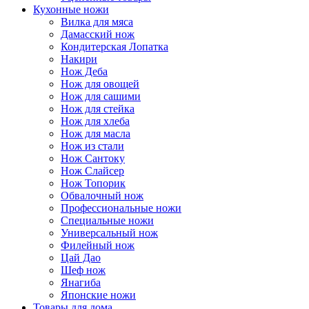
Кухонные ножи
Вилка для мяса
Дамасский нож
Кондитерская Лопатка
Накири
Нож Деба
Нож для овощей
Нож для сашими
Нож для стейка
Нож для хлеба
Нож для масла
Нож из стали
Нож Сантоку
Нож Слайсер
Нож Топорик
Обвалочный нож
Профессиональные ножи
Специальные ножи
Универсальный нож
Филейный нож
Цай Дао
Шеф нож
Янагиба
Японские ножи
Товары для дома