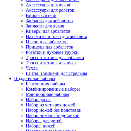
Аксессуары для луков
Аксессуары для рогаток
Виброгасители
Запчасти для арбалетов
Запчасти для луков
Киверы для арбалетов
Натяжители плеч для арбалета
Плечи для арбалетов
Прицелы для арбалетов
Рогатки и духовые трубки
Тросы и тетивы для арбалета
Тросы и тетивы для лука
Чехлы
Щиты и мишени для стрельбы
Подарочные наборы
Благовония наборы
Комбинированные наборы
Маникюрные наборы
Набор досок
Набор из четырех ножей
Набор ножей без подставки
Набор ножей с подставкой
Наборы для детей
Наборы ножей