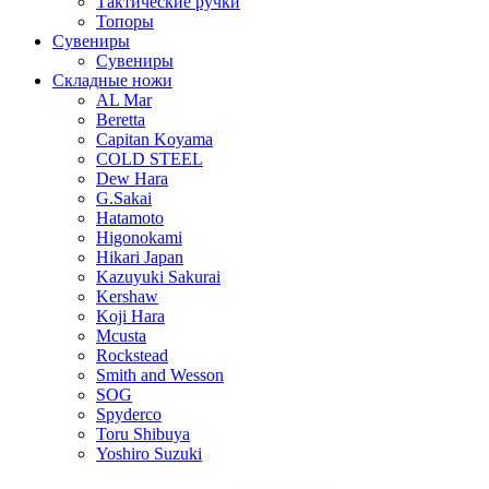
Тактические ручки
Топоры
Сувениры
Сувениры
Складные ножи
AL Mar
Beretta
Capitan Koyama
COLD STEEL
Dew Hara
G.Sakai
Hatamoto
Higonokami
Hikari Japan
Kazuyuki Sakurai
Kershaw
Koji Hara
Mcusta
Rockstead
Smith and Wesson
SOG
Spyderco
Toru Shibuya
Yoshiro Suzuki