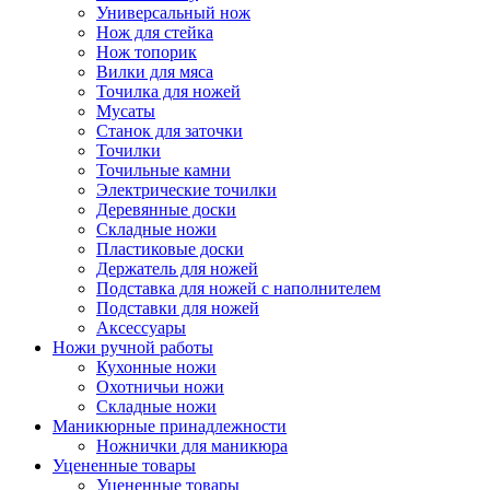
Универсальный нож
Нож для стейка
Нож топорик
Вилки для мяса
Точилка для ножей
Мусаты
Станок для заточки
Точилки
Точильные камни
Электрические точилки
Деревянные доски
Складные ножи
Пластиковые доски
Держатель для ножей
Подставка для ножей с наполнителем
Подставки для ножей
Аксессуары
Ножи ручной работы
Кухонные ножи
Охотничьи ножи
Складные ножи
Маникюрные принадлежности
Ножнички для маникюра
Уцененные товары
Уцененные товары