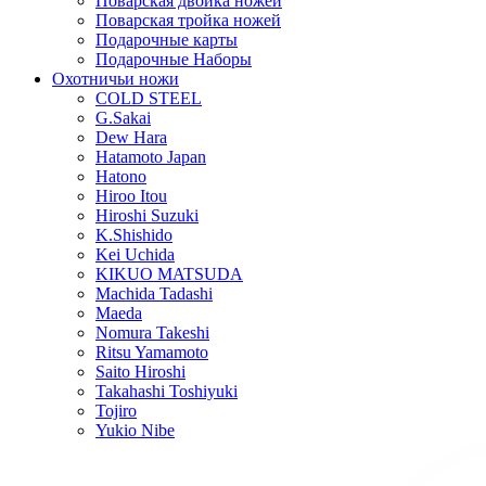
Поварская двойка ножей
Поварская тройка ножей
Подарочные карты
Подарочные Наборы
Охотничьи ножи
COLD STEEL
G.Sakai
Dew Hara
Hatamoto Japan
Hatono
Hiroo Itou
Hiroshi Suzuki
K.Shishido
Kei Uchida
KIKUO MATSUDA
Machida Tadashi
Maeda
Nomura Takeshi
Ritsu Yamamoto
Saito Hiroshi
Takahashi Toshiyuki
Tojiro
Yukio Nibe