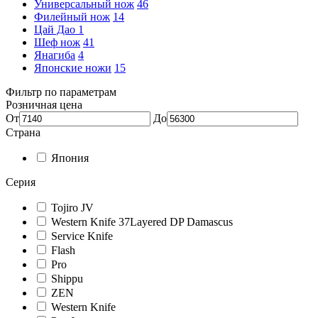
Универсальный нож
46
Филейный нож
14
Цай Дао
1
Шеф нож
41
Янагиба
4
Японские ножи
15
Фильтр по параметрам
Розничная цена
От
До
Страна
Япония
Серия
Tojiro JV
Western Knife 37Layered DP Damascus
Service Knife
Flash
Pro
Shippu
ZEN
Western Knife