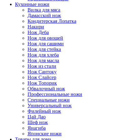
Кухонные ножи
Вилка для мяса
Дамасский нож
Кондитерская Лопатка
Накири
Нож Деба
Нож для овощей
Нож для сашими
Нож для стейка
Нож для хлеба
Нож для масла
Нож из стали
Нож Сантоку
Нож Слайсер
Нож Топорик
Обвалочный нож
Профессиональные ножи
Специальные ножи
Универсальный нож
Филейный нож
Цай Дао
Шеф нож
Янагиба
Японские ножи
Товары для дома