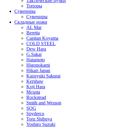
Тактические ручки
Топоры
Сувениры
Сувениры
Складные ножи
AL Mar
Beretta
Capitan Koyama
COLD STEEL
Dew Hara
G.Sakai
Hatamoto
Higonokami
Hikari Japan
Kazuyuki Sakurai
Kershaw
Koji Hara
Mcusta
Rockstead
Smith and Wesson
SOG
Spyderco
Toru Shibuya
Yoshiro Suzuki