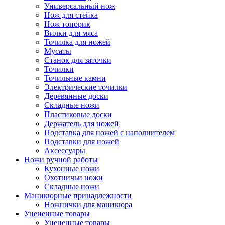
Универсальный нож
Нож для стейка
Нож топорик
Вилки для мяса
Точилка для ножей
Мусаты
Станок для заточки
Точилки
Точильные камни
Электрические точилки
Деревянные доски
Складные ножи
Пластиковые доски
Держатель для ножей
Подставка для ножей с наполнителем
Подставки для ножей
Аксессуары
Ножи ручной работы
Кухонные ножи
Охотничьи ножи
Складные ножи
Маникюрные принадлежности
Ножнички для маникюра
Уцененные товары
Уцененные товары