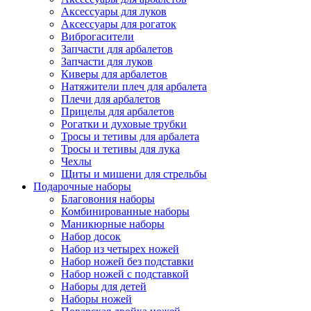
Аксессуары для луков
Аксессуары для рогаток
Виброгасители
Запчасти для арбалетов
Запчасти для луков
Киверы для арбалетов
Натяжители плеч для арбалета
Плечи для арбалетов
Прицелы для арбалетов
Рогатки и духовые трубки
Тросы и тетивы для арбалета
Тросы и тетивы для лука
Чехлы
Щиты и мишени для стрельбы
Подарочные наборы
Благовония наборы
Комбинированные наборы
Маникюрные наборы
Набор досок
Набор из четырех ножей
Набор ножей без подставки
Набор ножей с подставкой
Наборы для детей
Наборы ножей