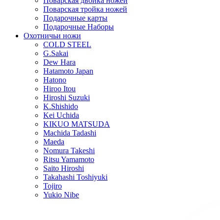
Поварская двойка ножей
Поварская тройка ножей
Подарочные карты
Подарочные Наборы
Охотничьи ножи
COLD STEEL
G.Sakai
Dew Hara
Hatamoto Japan
Hatono
Hiroo Itou
Hiroshi Suzuki
K.Shishido
Kei Uchida
KIKUO MATSUDA
Machida Tadashi
Maeda
Nomura Takeshi
Ritsu Yamamoto
Saito Hiroshi
Takahashi Toshiyuki
Tojiro
Yukio Nibe