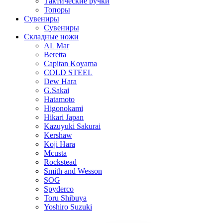
Тактические ручки
Топоры
Сувениры
Сувениры
Складные ножи
AL Mar
Beretta
Capitan Koyama
COLD STEEL
Dew Hara
G.Sakai
Hatamoto
Higonokami
Hikari Japan
Kazuyuki Sakurai
Kershaw
Koji Hara
Mcusta
Rockstead
Smith and Wesson
SOG
Spyderco
Toru Shibuya
Yoshiro Suzuki