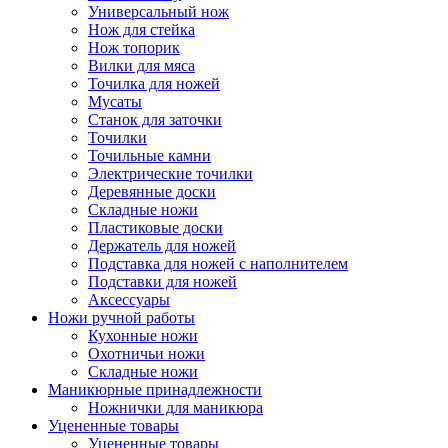
Универсальный нож
Нож для стейка
Нож топорик
Вилки для мяса
Точилка для ножей
Мусаты
Станок для заточки
Точилки
Точильные камни
Электрические точилки
Деревянные доски
Складные ножи
Пластиковые доски
Держатель для ножей
Подставка для ножей с наполнителем
Подставки для ножей
Аксессуары
Ножи ручной работы
Кухонные ножи
Охотничьи ножи
Складные ножи
Маникюрные принадлежности
Ножнички для маникюра
Уцененные товары
Уцененные товары