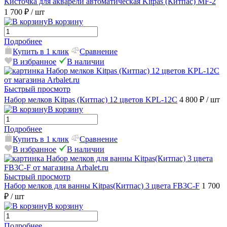
Кисточка для акварели автоматическая Kitpas (Китпас) MF-2
1 700 ₽
/ шт
В корзину
Подробнее
Купить в 1 клик
Сравнение
В избранное
В наличии
Быстрый просмотр
Набор мелков Kitpas (Китпас) 12 цветов KPL-12C
4 800 ₽
/ шт
В корзину
Подробнее
Купить в 1 клик
Сравнение
В избранное
В наличии
Быстрый просмотр
Набор мелков для ванны Kitpas(Китпас) 3 цвета FB3C-F
1 700
₽
/ шт
В корзину
Подробнее