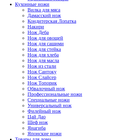
Кухонные ножи
Вилка для мяса
Дамасский нож
Кондитерская Лопатка
Накири
Нож Деба
Нож для овощей
Нож для сашими
Нож для стейка
Нож для хлеба
Нож для масла
Нож из стали
Нож Сантоку
Нож Слайсер
Нож Топорик
Обвалочный нож
Профессиональные ножи
Специальные ножи
Универсальный нож
Филейный нож
Цай Дао
Шеф нож
Янагиба
Японские ножи
Товары для дома