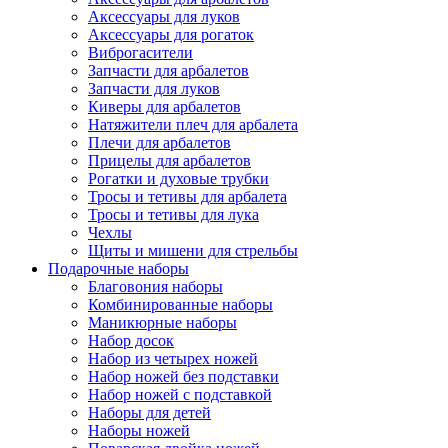
Аксессуары для луков
Аксессуары для рогаток
Виброгасители
Запчасти для арбалетов
Запчасти для луков
Киверы для арбалетов
Натяжители плеч для арбалета
Плечи для арбалетов
Прицелы для арбалетов
Рогатки и духовые трубки
Тросы и тетивы для арбалета
Тросы и тетивы для лука
Чехлы
Щиты и мишени для стрельбы
Подарочные наборы
Благовония наборы
Комбинированные наборы
Маникюрные наборы
Набор досок
Набор из четырех ножей
Набор ножей без подставки
Набор ножей с подставкой
Наборы для детей
Наборы ножей