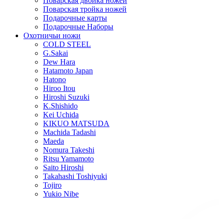
Поварская двойка ножей
Поварская тройка ножей
Подарочные карты
Подарочные Наборы
Охотничьи ножи
COLD STEEL
G.Sakai
Dew Hara
Hatamoto Japan
Hatono
Hiroo Itou
Hiroshi Suzuki
K.Shishido
Kei Uchida
KIKUO MATSUDA
Machida Tadashi
Maeda
Nomura Takeshi
Ritsu Yamamoto
Saito Hiroshi
Takahashi Toshiyuki
Tojiro
Yukio Nibe