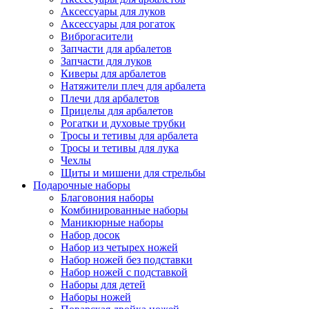
Аксессуары для луков
Аксессуары для рогаток
Виброгасители
Запчасти для арбалетов
Запчасти для луков
Киверы для арбалетов
Натяжители плеч для арбалета
Плечи для арбалетов
Прицелы для арбалетов
Рогатки и духовые трубки
Тросы и тетивы для арбалета
Тросы и тетивы для лука
Чехлы
Щиты и мишени для стрельбы
Подарочные наборы
Благовония наборы
Комбинированные наборы
Маникюрные наборы
Набор досок
Набор из четырех ножей
Набор ножей без подставки
Набор ножей с подставкой
Наборы для детей
Наборы ножей