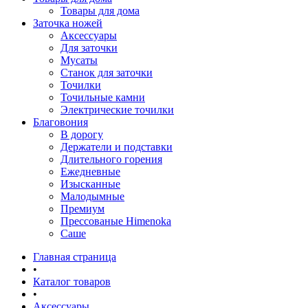
Товары для дома
Заточка ножей
Аксессуары
Для заточки
Мусаты
Станок для заточки
Точилки
Точильные камни
Электрические точилки
Благовония
В дорогу
Держатели и подставки
Длительного горения
Ежедневные
Изысканные
Малодымные
Премиум
Прессованые Himenoka
Саше
Главная страница
•
Каталог товаров
•
Аксессуары