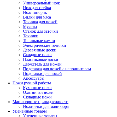
Универсальный нож
Нож для стейка
Нож топорик
Вилки для мяса
Точилка для ножей
Мусаты
Станок для заточки
Точилки
Точильные камни
Электрические точилки
Деревянные доски
Складные ножи
Пластиковые доски
Держатель для ножей
Подставка для ножей с наполнителем
Подставки для ножей
Аксессуары
Ножи ручной работы
Кухонные ножи
Охотничьи ножи
Складные ножи
Маникюрные принадлежности
Ножнички для маникюра
Уцененные товары
Уцененные товары