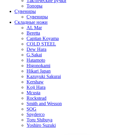
Тактические ручки
Топоры
Сувениры
Сувениры
Складные ножи
AL Mar
Beretta
Capitan Koyama
COLD STEEL
Dew Hara
G.Sakai
Hatamoto
Higonokami
Hikari Japan
Kazuyuki Sakurai
Kershaw
Koji Hara
Mcusta
Rockstead
Smith and Wesson
SOG
Spyderco
Toru Shibuya
Yoshiro Suzuki