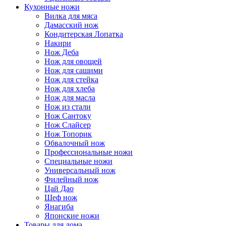
Кухонные ножи
Вилка для мяса
Дамасский нож
Кондитерская Лопатка
Накири
Нож Деба
Нож для овощей
Нож для сашими
Нож для стейка
Нож для хлеба
Нож для масла
Нож из стали
Нож Сантоку
Нож Слайсер
Нож Топорик
Обвалочный нож
Профессиональные ножи
Специальные ножи
Универсальный нож
Филейный нож
Цай Дао
Шеф нож
Янагиба
Японские ножи
Товары для дома