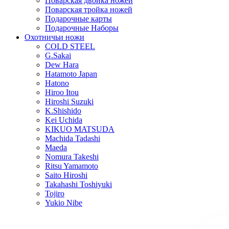
Поварская двойка ножей
Поварская тройка ножей
Подарочные карты
Подарочные Наборы
Охотничьи ножи
COLD STEEL
G.Sakai
Dew Hara
Hatamoto Japan
Hatono
Hiroo Itou
Hiroshi Suzuki
K.Shishido
Kei Uchida
KIKUO MATSUDA
Machida Tadashi
Maeda
Nomura Takeshi
Ritsu Yamamoto
Saito Hiroshi
Takahashi Toshiyuki
Tojiro
Yukio Nibe