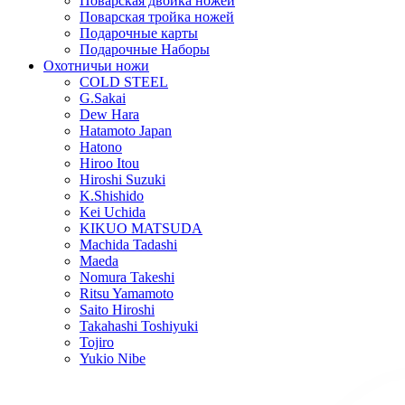
Поварская двойка ножей
Поварская тройка ножей
Подарочные карты
Подарочные Наборы
Охотничьи ножи
COLD STEEL
G.Sakai
Dew Hara
Hatamoto Japan
Hatono
Hiroo Itou
Hiroshi Suzuki
K.Shishido
Kei Uchida
KIKUO MATSUDA
Machida Tadashi
Maeda
Nomura Takeshi
Ritsu Yamamoto
Saito Hiroshi
Takahashi Toshiyuki
Tojiro
Yukio Nibe