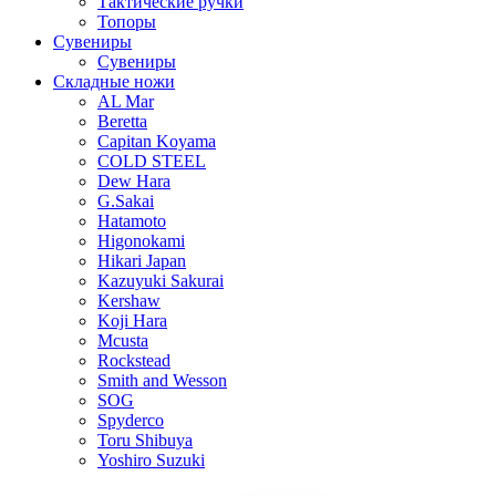
Тактические ручки
Топоры
Сувениры
Сувениры
Складные ножи
AL Mar
Beretta
Capitan Koyama
COLD STEEL
Dew Hara
G.Sakai
Hatamoto
Higonokami
Hikari Japan
Kazuyuki Sakurai
Kershaw
Koji Hara
Mcusta
Rockstead
Smith and Wesson
SOG
Spyderco
Toru Shibuya
Yoshiro Suzuki