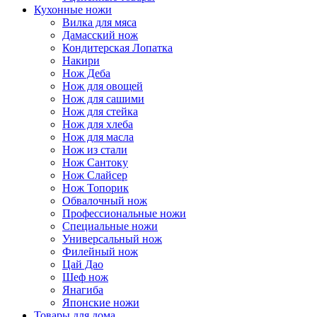
Кухонные ножи
Вилка для мяса
Дамасский нож
Кондитерская Лопатка
Накири
Нож Деба
Нож для овощей
Нож для сашими
Нож для стейка
Нож для хлеба
Нож для масла
Нож из стали
Нож Сантоку
Нож Слайсер
Нож Топорик
Обвалочный нож
Профессиональные ножи
Специальные ножи
Универсальный нож
Филейный нож
Цай Дао
Шеф нож
Янагиба
Японские ножи
Товары для дома