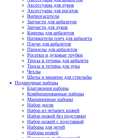
Аксессуары для луков
Аксессуары для рогаток
Виброгасители
Запчасти для арбалетов
Запчасти для луков
Киверы для арбалетов
Натяжители плеч для арбалета
Плечи для арбалетов
Прицелы для арбалетов
Рогатки и духовые трубки
Тросы и тетивы для арбалета
Тросы и тетивы для лука
Чехлы
Щиты и мишени для стрельбы
Подарочные наборы
Благовония наборы
Комбинированные наборы
Маникюрные наборы
Набор досок
Набор из четырех ножей
Набор ножей без подставки
Набор ножей с подставкой
Наборы для детей
Наборы ножей