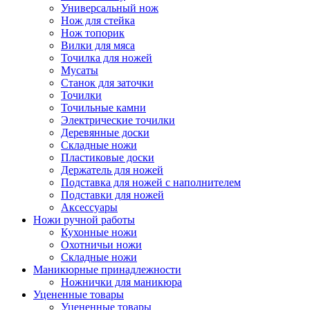
Универсальный нож
Нож для стейка
Нож топорик
Вилки для мяса
Точилка для ножей
Мусаты
Станок для заточки
Точилки
Точильные камни
Электрические точилки
Деревянные доски
Складные ножи
Пластиковые доски
Держатель для ножей
Подставка для ножей с наполнителем
Подставки для ножей
Аксессуары
Ножи ручной работы
Кухонные ножи
Охотничьи ножи
Складные ножи
Маникюрные принадлежности
Ножнички для маникюра
Уцененные товары
Уцененные товары