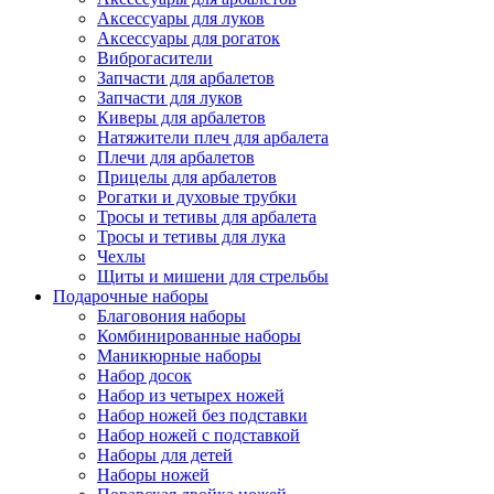
Аксессуары для луков
Аксессуары для рогаток
Виброгасители
Запчасти для арбалетов
Запчасти для луков
Киверы для арбалетов
Натяжители плеч для арбалета
Плечи для арбалетов
Прицелы для арбалетов
Рогатки и духовые трубки
Тросы и тетивы для арбалета
Тросы и тетивы для лука
Чехлы
Щиты и мишени для стрельбы
Подарочные наборы
Благовония наборы
Комбинированные наборы
Маникюрные наборы
Набор досок
Набор из четырех ножей
Набор ножей без подставки
Набор ножей с подставкой
Наборы для детей
Наборы ножей