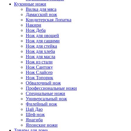
Кухонные ножи
Вилка для мяса
Дамасский нож
Кондитерская Лопатка
Накири
Нож Деба
Нож для овощей
Нож для сашими
Нож для стейка
Нож для хлеба
Нож для масла
Нож из стали
Нож Сантоку
Нож Слайсер
Нож Топорик
Обвалочный нож
Профессиональные ножи
Специальные ножи
Универсальный нож
Филейный нож
Цай Дао
Шеф нож
Янагиба
Японские ножи
Товары для дома