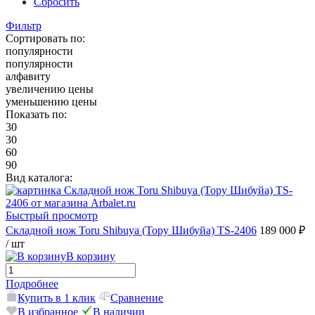
Сбросить
Фильтр
Сортировать по:
популярности
популярности
алфавиту
увеличению цены
уменьшению цены
Показать по:
30
30
60
90
Вид каталога:
Быстрый просмотр
Складной нож Toru Shibuya (Тору Шибуйа) TS-2406
189 000 ₽
/ шт
В корзину
Подробнее
Купить в 1 клик
Сравнение
В избранное
В наличии