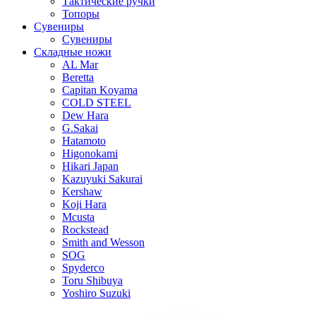
Тактические ручки
Топоры
Сувениры
Сувениры
Складные ножи
AL Mar
Beretta
Capitan Koyama
COLD STEEL
Dew Hara
G.Sakai
Hatamoto
Higonokami
Hikari Japan
Kazuyuki Sakurai
Kershaw
Koji Hara
Mcusta
Rockstead
Smith and Wesson
SOG
Spyderco
Toru Shibuya
Yoshiro Suzuki