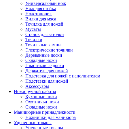
Универсальный нож
Нож для стейка
Нож топорик
Вилки для мяса
Точилка для ножей
Мусаты
Станок для заточки
Точилки
Точильные камни
Электрические точилки
Деревянные доски
Складные ножи
Пластиковые доски
Держатель для ножей
Подставка для ножей с наполнителем
Подставки для ножей
Аксессуары
Ножи ручной работы
Кухонные ножи
Охотничьи ножи
Складные ножи
Маникюрные принадлежности
Ножнички для маникюра
Уцененные товары
Уцененные товары