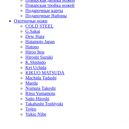
Поварская двойка ножей
Поварская тройка ножей
Подарочные карты
Подарочные Наборы
Охотничьи ножи
COLD STEEL
G.Sakai
Dew Hara
Hatamoto Japan
Hatono
Hiroo Itou
Hiroshi Suzuki
K.Shishido
Kei Uchida
KIKUO MATSUDA
Machida Tadashi
Maeda
Nomura Takeshi
Ritsu Yamamoto
Saito Hiroshi
Takahashi Toshiyuki
Tojiro
Yukio Nibe