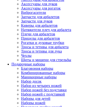
Аксессуары для луков
Аксессуары для рогаток
Виброгасители
Запчасти для арбалетов
Запчасти для луков
Киверы для арбалетов
Натяжители плеч для арбалета
Плечи для арбалетов
Прицелы для арбалетов
Рогатки и духовые трубки
Тросы и тетивы для арбалета
Тросы и тетивы для лука
Чехлы
Щиты и мишени для стрельбы
Подарочные наборы
Благовония наборы
Комбинированные наборы
Маникюрные наборы
Набор досок
Набор из четырех ножей
Набор ножей без подставки
Набор ножей с подставкой
Наборы для детей
Наборы ножей