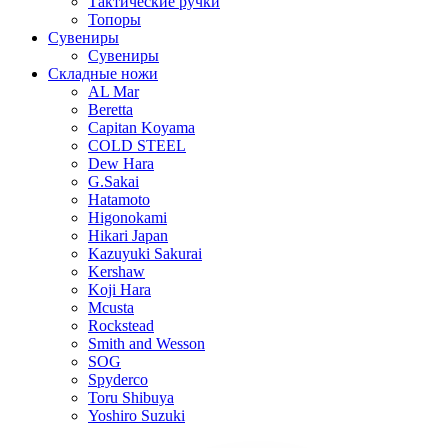
Тактические ручки
Топоры
Сувениры
Сувениры
Складные ножи
AL Mar
Beretta
Capitan Koyama
COLD STEEL
Dew Hara
G.Sakai
Hatamoto
Higonokami
Hikari Japan
Kazuyuki Sakurai
Kershaw
Koji Hara
Mcusta
Rockstead
Smith and Wesson
SOG
Spyderco
Toru Shibuya
Yoshiro Suzuki