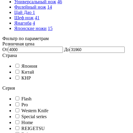
Универсальный нож
46
Филейный нож
14
Цай Дао
1
Шеф нож
41
Янагиба
4
Японские ножи
15
Фильтр по параметрам
Розничная цена
От
До
Страна
Япония
Китай
КНР
Серия
Flash
Pro
Western Knife
Special series
Home
REIGETSU