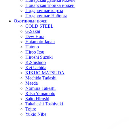
Поварская двойка ножей
Поварская тройка ножей
Подарочные карты
Подарочные Наборы
Охотничьи ножи
COLD STEEL
G.Sakai
Dew Hara
Hatamoto Japan
Hatono
Hiroo Itou
Hiroshi Suzuki
K.Shishido
Kei Uchida
KIKUO MATSUDA
Machida Tadashi
Maeda
Nomura Takeshi
Ritsu Yamamoto
Saito Hiroshi
Takahashi Toshiyuki
Tojiro
Yukio Nibe