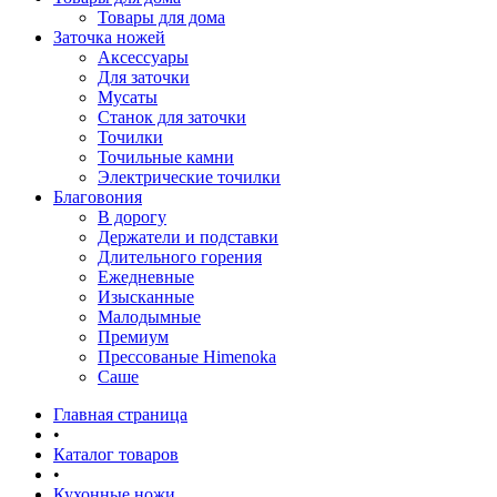
Товары для дома
Заточка ножей
Аксессуары
Для заточки
Мусаты
Станок для заточки
Точилки
Точильные камни
Электрические точилки
Благовония
В дорогу
Держатели и подставки
Длительного горения
Ежедневные
Изысканные
Малодымные
Премиум
Прессованые Himenoka
Саше
Главная страница
•
Каталог товаров
•
Кухонные ножи