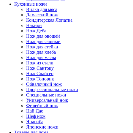
Кухонные ножи
Вилка для мяса
Дамасский нож
Кондитерская Лопатка
Накири
Нож Деба
Нож для овощей
Нож для сашими
Нож для стейка
Нож для хлеба
Нож для масла
Нож из стали
Нож Сантоку
Нож Слайсер
Нож Топорик
Обвалочный нож
Профессиональные ножи
Специальные ножи
Универсальный нож
Филейный нож
Цай Дао
Шеф нож
Янагиба
Японские ножи
Товары для дома