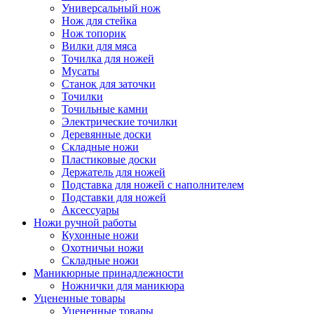
Универсальный нож
Нож для стейка
Нож топорик
Вилки для мяса
Точилка для ножей
Мусаты
Станок для заточки
Точилки
Точильные камни
Электрические точилки
Деревянные доски
Складные ножи
Пластиковые доски
Держатель для ножей
Подставка для ножей с наполнителем
Подставки для ножей
Аксессуары
Ножи ручной работы
Кухонные ножи
Охотничьи ножи
Складные ножи
Маникюрные принадлежности
Ножнички для маникюра
Уцененные товары
Уцененные товары