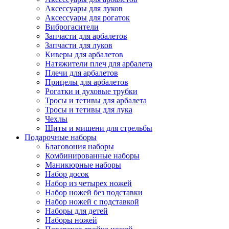
Аксессуары для луков
Аксессуары для рогаток
Виброгасители
Запчасти для арбалетов
Запчасти для луков
Киверы для арбалетов
Натяжители плеч для арбалета
Плечи для арбалетов
Прицелы для арбалетов
Рогатки и духовые трубки
Тросы и тетивы для арбалета
Тросы и тетивы для лука
Чехлы
Щиты и мишени для стрельбы
Подарочные наборы
Благовония наборы
Комбинированные наборы
Маникюрные наборы
Набор досок
Набор из четырех ножей
Набор ножей без подставки
Набор ножей с подставкой
Наборы для детей
Наборы ножей