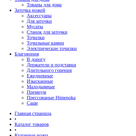
Товары для дома
Заточка ножей
Аксессуары
Для заточки
Мусаты
Станок для заточки
Точилки
Точильные камни
Электрические точилки
Благовония
В дорогу
Держатели и подставки
Длительного горения
Ежедневные
Изысканные
Малодымные
Премиум
Прессованые Himenoka
Саше
Главная страница
•
Каталог товаров
•
Кухонные ножи