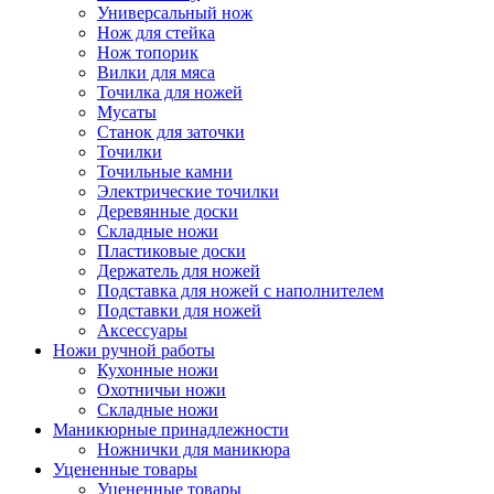
Универсальный нож
Нож для стейка
Нож топорик
Вилки для мяса
Точилка для ножей
Мусаты
Станок для заточки
Точилки
Точильные камни
Электрические точилки
Деревянные доски
Складные ножи
Пластиковые доски
Держатель для ножей
Подставка для ножей с наполнителем
Подставки для ножей
Аксессуары
Ножи ручной работы
Кухонные ножи
Охотничьи ножи
Складные ножи
Маникюрные принадлежности
Ножнички для маникюра
Уцененные товары
Уцененные товары