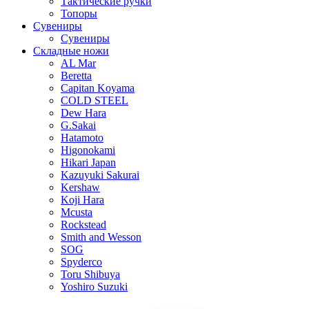
Тактические ручки
Топоры
Сувениры
Сувениры
Складные ножи
AL Mar
Beretta
Capitan Koyama
COLD STEEL
Dew Hara
G.Sakai
Hatamoto
Higonokami
Hikari Japan
Kazuyuki Sakurai
Kershaw
Koji Hara
Mcusta
Rockstead
Smith and Wesson
SOG
Spyderco
Toru Shibuya
Yoshiro Suzuki