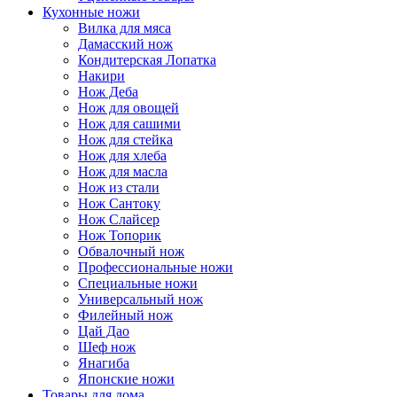
Кухонные ножи
Вилка для мяса
Дамасский нож
Кондитерская Лопатка
Накири
Нож Деба
Нож для овощей
Нож для сашими
Нож для стейка
Нож для хлеба
Нож для масла
Нож из стали
Нож Сантоку
Нож Слайсер
Нож Топорик
Обвалочный нож
Профессиональные ножи
Специальные ножи
Универсальный нож
Филейный нож
Цай Дао
Шеф нож
Янагиба
Японские ножи
Товары для дома