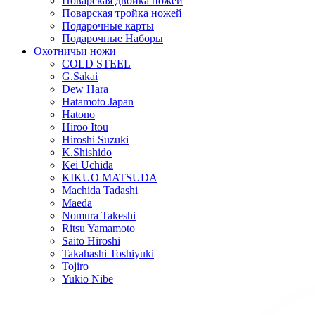
Поварская двойка ножей
Поварская тройка ножей
Подарочные карты
Подарочные Наборы
Охотничьи ножи
COLD STEEL
G.Sakai
Dew Hara
Hatamoto Japan
Hatono
Hiroo Itou
Hiroshi Suzuki
K.Shishido
Kei Uchida
KIKUO MATSUDA
Machida Tadashi
Maeda
Nomura Takeshi
Ritsu Yamamoto
Saito Hiroshi
Takahashi Toshiyuki
Tojiro
Yukio Nibe