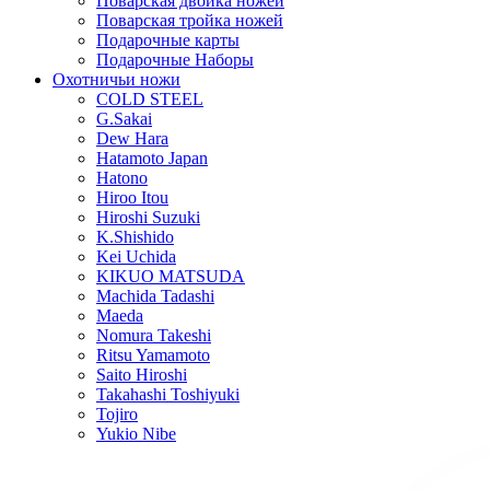
Поварская двойка ножей
Поварская тройка ножей
Подарочные карты
Подарочные Наборы
Охотничьи ножи
COLD STEEL
G.Sakai
Dew Hara
Hatamoto Japan
Hatono
Hiroo Itou
Hiroshi Suzuki
K.Shishido
Kei Uchida
KIKUO MATSUDA
Machida Tadashi
Maeda
Nomura Takeshi
Ritsu Yamamoto
Saito Hiroshi
Takahashi Toshiyuki
Tojiro
Yukio Nibe