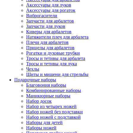
Аксессуары для луков
Аксессуары для рогаток
Виброгасители
Запчасти для арбалетов
Запчасти для луков
Киверы для арбалетов
Натяжители плеч для арбалета
Плечи для арбалетов
Прицелы для арбалетов
Рогатки и духовые трубки
Тросы и тетивы для арбалета
Тросы и тетивы для лука
Чехлы
Щиты и мишени для стрельбы
Подарочные наборы
Благовония наборы
Комбинированные наборы
Маникюрные наборы
Набор досок
Набор из четырех ножей
Набор ножей без подставки
Набор ножей с подставкой
Наборы для детей
Наборы ножей