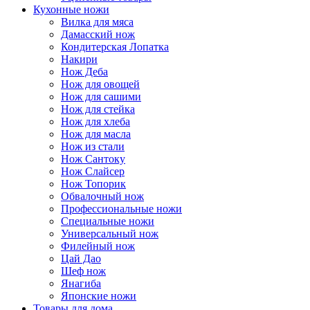
Кухонные ножи
Вилка для мяса
Дамасский нож
Кондитерская Лопатка
Накири
Нож Деба
Нож для овощей
Нож для сашими
Нож для стейка
Нож для хлеба
Нож для масла
Нож из стали
Нож Сантоку
Нож Слайсер
Нож Топорик
Обвалочный нож
Профессиональные ножи
Специальные ножи
Универсальный нож
Филейный нож
Цай Дао
Шеф нож
Янагиба
Японские ножи
Товары для дома