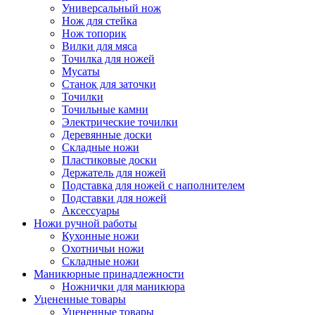
Универсальный нож
Нож для стейка
Нож топорик
Вилки для мяса
Точилка для ножей
Мусаты
Станок для заточки
Точилки
Точильные камни
Электрические точилки
Деревянные доски
Складные ножи
Пластиковые доски
Держатель для ножей
Подставка для ножей с наполнителем
Подставки для ножей
Аксессуары
Ножи ручной работы
Кухонные ножи
Охотничьи ножи
Складные ножи
Маникюрные принадлежности
Ножнички для маникюра
Уцененные товары
Уцененные товары