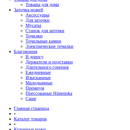
Товары для дома
Заточка ножей
Аксессуары
Для заточки
Мусаты
Станок для заточки
Точилки
Точильные камни
Электрические точилки
Благовония
В дорогу
Держатели и подставки
Длительного горения
Ежедневные
Изысканные
Малодымные
Премиум
Прессованые Himenoka
Саше
Главная страница
•
Каталог товаров
•
Кухонные ножи