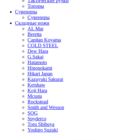
Тактические ручки
Топоры
Сувениры
Сувениры
Складные ножи
AL Mar
Beretta
Capitan Koyama
COLD STEEL
Dew Hara
G.Sakai
Hatamoto
Higonokami
Hikari Japan
Kazuyuki Sakurai
Kershaw
Koji Hara
Mcusta
Rockstead
Smith and Wesson
SOG
Spyderco
Toru Shibuya
Yoshiro Suzuki