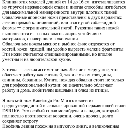
Клинки этих моделей длиной от 14 до 16 см, изготавливаются
из упругой нержавеющей стали и иногда способны изгибаться
для максимальной маневренности внутри плотных тканей.
Обвалочные японские ножи представлены в двух вариантах:
лезвия прямой клиновидной, или изогнутой саблевидной
формы ー с ограничительной пятой. Рукоятки таких ножей
выполняются из разных влаго - жиро- устойчивых
материалов, с навершием в окончании.
Обвалочным ножом мясное и рыбное филе отделяется от
костей, кожи, хрящей, им удобно вырезать мелкие фрагменты.
Эти ножи считаются специализированными, но вполне
уместны и на любительской кухне.
Заточка — легкая ассиметричная. Лезвие в меру узкое, что
облегчает работу как с птицей, так и с мясом говядины,
свинины, баранины. Купить нож для обвалки стоит не только
для профессиональной кухни: он значительно облегчает
работу и дома, любителям шашлыка и блюд из птицы.
Японский нож Kanetsugu Pro М изготовлен из
среднеуглеродистой высоколегированной нержавеющей стали
DSR1K6. Это особый сплав молибдена и ванадия, который
полностью противостоит коррозии, очень прочен, долго
сохраняет остроту.
Профиль лезвия похож на выпуклую линзу, а великолепная