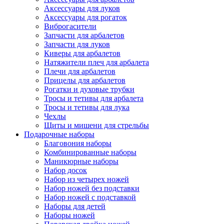
Аксессуары для луков
Аксессуары для рогаток
Виброгасители
Запчасти для арбалетов
Запчасти для луков
Киверы для арбалетов
Натяжители плеч для арбалета
Плечи для арбалетов
Прицелы для арбалетов
Рогатки и духовые трубки
Тросы и тетивы для арбалета
Тросы и тетивы для лука
Чехлы
Щиты и мишени для стрельбы
Подарочные наборы
Благовония наборы
Комбинированные наборы
Маникюрные наборы
Набор досок
Набор из четырех ножей
Набор ножей без подставки
Набор ножей с подставкой
Наборы для детей
Наборы ножей