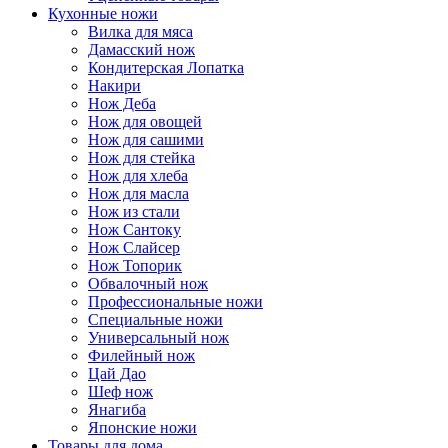
Кухонные ножи
Вилка для мяса
Дамасский нож
Кондитерская Лопатка
Накири
Нож Деба
Нож для овощей
Нож для сашими
Нож для стейка
Нож для хлеба
Нож для масла
Нож из стали
Нож Сантоку
Нож Слайсер
Нож Топорик
Обвалочный нож
Профессиональные ножи
Специальные ножи
Универсальный нож
Филейный нож
Цай Дао
Шеф нож
Янагиба
Японские ножи
Товары для дома