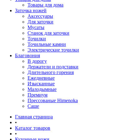
Товары для дома
Заточка ножей
Аксессуары
Для заточки
Мусаты
Станок для заточки
Точилки
Точильные камни
Электрические точилки
Благовония
В дорогу
Держатели и подставки
Длительного горения
Ежедневные
Изысканные
Малодымные
Премиум
Прессованые Himenoka
Саше
Главная страница
•
Каталог товаров
•
Кухонные ножи