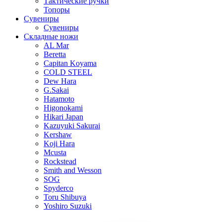
Тактические ручки
Топоры
Сувениры
Сувениры
Складные ножи
AL Mar
Beretta
Capitan Koyama
COLD STEEL
Dew Hara
G.Sakai
Hatamoto
Higonokami
Hikari Japan
Kazuyuki Sakurai
Kershaw
Koji Hara
Mcusta
Rockstead
Smith and Wesson
SOG
Spyderco
Toru Shibuya
Yoshiro Suzuki