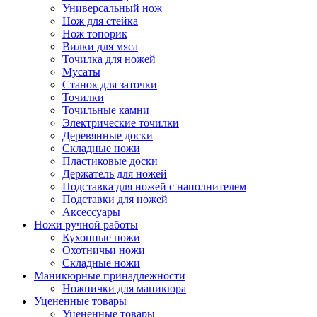
Универсальный нож
Нож для стейка
Нож топорик
Вилки для мяса
Точилка для ножей
Мусаты
Станок для заточки
Точилки
Точильные камни
Электрические точилки
Деревянные доски
Складные ножи
Пластиковые доски
Держатель для ножей
Подставка для ножей с наполнителем
Подставки для ножей
Аксессуары
Ножи ручной работы
Кухонные ножи
Охотничьи ножи
Складные ножи
Маникюрные принадлежности
Ножнички для маникюра
Уцененные товары
Уцененные товары