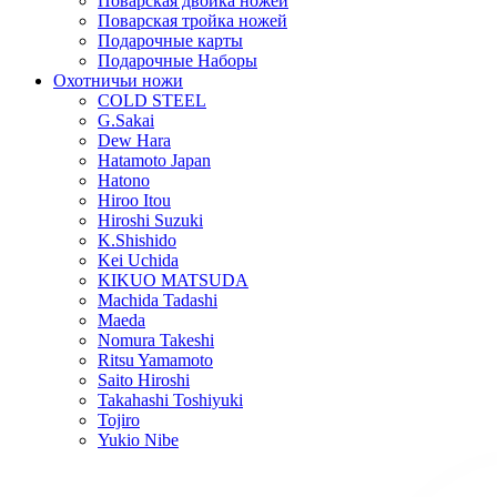
Поварская двойка ножей
Поварская тройка ножей
Подарочные карты
Подарочные Наборы
Охотничьи ножи
COLD STEEL
G.Sakai
Dew Hara
Hatamoto Japan
Hatono
Hiroo Itou
Hiroshi Suzuki
K.Shishido
Kei Uchida
KIKUO MATSUDA
Machida Tadashi
Maeda
Nomura Takeshi
Ritsu Yamamoto
Saito Hiroshi
Takahashi Toshiyuki
Tojiro
Yukio Nibe