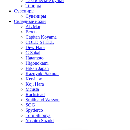
Тактические ручки
Топоры
Сувениры
Сувениры
Складные ножи
AL Mar
Beretta
Capitan Koyama
COLD STEEL
Dew Hara
G.Sakai
Hatamoto
Higonokami
Hikari Japan
Kazuyuki Sakurai
Kershaw
Koji Hara
Mcusta
Rockstead
Smith and Wesson
SOG
Spyderco
Toru Shibuya
Yoshiro Suzuki