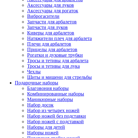
Аксессуары для луков
Аксессуары для рогаток
Виброгасители
Запчасти для арбалетов
Запчасти для луков
Киверы для арбалетов
Натяжители плеч для арбалета
Плечи для арбалетов
Прицелы для арбалетов
Рогатки и духовые трубки
Тросы и тетивы для арбалета
Тросы и тетивы для лука
Чехлы
Щиты и мишени для стрельбы
Подарочные наборы
Благовония наборы
Комбинированные наборы
Маникюрные наборы
Набор досок
Набор из четырех ножей
Набор ножей без подставки
Набор ножей с подставкой
Наборы для детей
Наборы ножей