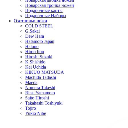
Поварская двойка ножей
Поварская тройка ножей
Подарочные карты
Подарочные Наборы
Охотничьи ножи
COLD STEEL
G.Sakai
Dew Hara
Hatamoto Japan
Hatono
Hiroo Itou
Hiroshi Suzuki
K.Shishido
Kei Uchida
KIKUO MATSUDA
Machida Tadashi
Maeda
Nomura Takeshi
Ritsu Yamamoto
Saito Hiroshi
Takahashi Toshiyuki
Tojiro
Yukio Nibe