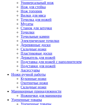
Универсальный нож
Нож для стейка
Нож топорик
Вилки для мяса
Точилка для ножей
Мусаты
Станок для заточки
Точилки
Точильные камни
Электрические точилки
Деревянные доски
Складные ножи
Пластиковые доски
Держатель для ножей
Подставка для ножей с наполнителем
Подставки для ножей
Аксессуары
Ножи ручной работы
Кухонные ножи
Охотничьи ножи
Складные ножи
Маникюрные принадлежности
Ножнички для маникюра
Уцененные товары
Уцененные товары