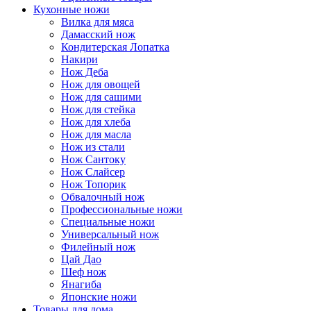
Кухонные ножи
Вилка для мяса
Дамасский нож
Кондитерская Лопатка
Накири
Нож Деба
Нож для овощей
Нож для сашими
Нож для стейка
Нож для хлеба
Нож для масла
Нож из стали
Нож Сантоку
Нож Слайсер
Нож Топорик
Обвалочный нож
Профессиональные ножи
Специальные ножи
Универсальный нож
Филейный нож
Цай Дао
Шеф нож
Янагиба
Японские ножи
Товары для дома