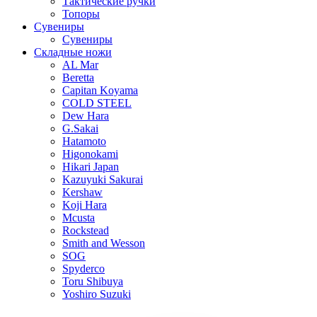
Тактические ручки
Топоры
Сувениры
Сувениры
Складные ножи
AL Mar
Beretta
Capitan Koyama
COLD STEEL
Dew Hara
G.Sakai
Hatamoto
Higonokami
Hikari Japan
Kazuyuki Sakurai
Kershaw
Koji Hara
Mcusta
Rockstead
Smith and Wesson
SOG
Spyderco
Toru Shibuya
Yoshiro Suzuki