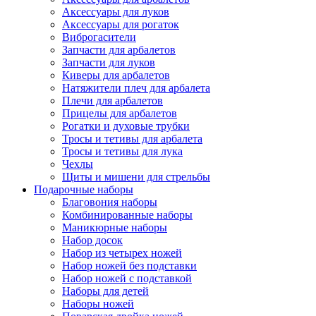
Аксессуары для луков
Аксессуары для рогаток
Виброгасители
Запчасти для арбалетов
Запчасти для луков
Киверы для арбалетов
Натяжители плеч для арбалета
Плечи для арбалетов
Прицелы для арбалетов
Рогатки и духовые трубки
Тросы и тетивы для арбалета
Тросы и тетивы для лука
Чехлы
Щиты и мишени для стрельбы
Подарочные наборы
Благовония наборы
Комбинированные наборы
Маникюрные наборы
Набор досок
Набор из четырех ножей
Набор ножей без подставки
Набор ножей с подставкой
Наборы для детей
Наборы ножей