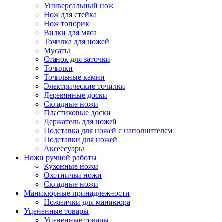
Универсальный нож
Нож для стейка
Нож топорик
Вилки для мяса
Точилка для ножей
Мусаты
Станок для заточки
Точилки
Точильные камни
Электрические точилки
Деревянные доски
Складные ножи
Пластиковые доски
Держатель для ножей
Подставка для ножей с наполнителем
Подставки для ножей
Аксессуары
Ножи ручной работы
Кухонные ножи
Охотничьи ножи
Складные ножи
Маникюрные принадлежности
Ножнички для маникюра
Уцененные товары
Уцененные товары