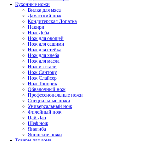
Кухонные ножи
Вилка для мяса
Дамасский нож
Кондитерская Лопатка
Накири
Нож Деба
Нож для овощей
Нож для сашими
Нож для стейка
Нож для хлеба
Нож для масла
Нож из стали
Нож Сантоку
Нож Слайсер
Нож Топорик
Обвалочный нож
Профессиональные ножи
Специальные ножи
Универсальный нож
Филейный нож
Цай Дао
Шеф нож
Янагиба
Японские ножи
Товары для дома