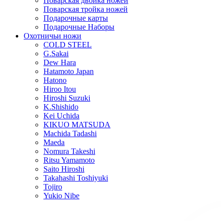
Поварская двойка ножей
Поварская тройка ножей
Подарочные карты
Подарочные Наборы
Охотничьи ножи
COLD STEEL
G.Sakai
Dew Hara
Hatamoto Japan
Hatono
Hiroo Itou
Hiroshi Suzuki
K.Shishido
Kei Uchida
KIKUO MATSUDA
Machida Tadashi
Maeda
Nomura Takeshi
Ritsu Yamamoto
Saito Hiroshi
Takahashi Toshiyuki
Tojiro
Yukio Nibe