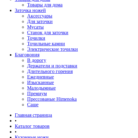
Товары для дома
Заточка ножей
Аксессуары
Для заточки
Мусаты
Станок для заточки
Точилки
Точильные камни
Электрические точилки
Благовония
В дорогу
Держатели и подставки
Длительного горения
Ежедневные
Изысканные
Малодымные
Премиум
Прессованые Himenoka
Саше
Главная страница
•
Каталог товаров
•
Кухонные ножи