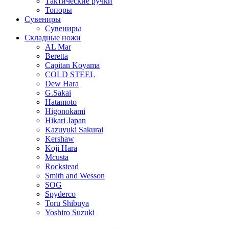
Тактические ручки
Топоры
Сувениры
Сувениры
Складные ножи
AL Mar
Beretta
Capitan Koyama
COLD STEEL
Dew Hara
G.Sakai
Hatamoto
Higonokami
Hikari Japan
Kazuyuki Sakurai
Kershaw
Koji Hara
Mcusta
Rockstead
Smith and Wesson
SOG
Spyderco
Toru Shibuya
Yoshiro Suzuki