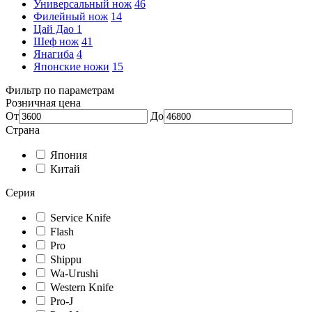
Универсальный нож
46
Филейный нож
14
Цай Дао
1
Шеф нож
41
Янагиба
4
Японские ножи
15
Фильтр по параметрам
Розничная цена
От
До
Страна
Япония
Китай
Серия
Service Knife
Flash
Pro
Shippu
Wa-Urushi
Western Knife
Pro-J