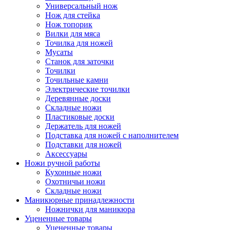
Универсальный нож
Нож для стейка
Нож топорик
Вилки для мяса
Точилка для ножей
Мусаты
Станок для заточки
Точилки
Точильные камни
Электрические точилки
Деревянные доски
Складные ножи
Пластиковые доски
Держатель для ножей
Подставка для ножей с наполнителем
Подставки для ножей
Аксессуары
Ножи ручной работы
Кухонные ножи
Охотничьи ножи
Складные ножи
Маникюрные принадлежности
Ножнички для маникюра
Уцененные товары
Уцененные товары