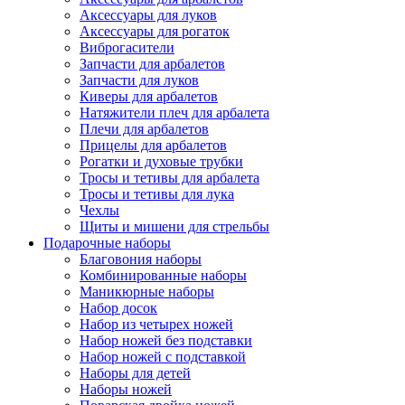
Аксессуары для луков
Аксессуары для рогаток
Виброгасители
Запчасти для арбалетов
Запчасти для луков
Киверы для арбалетов
Натяжители плеч для арбалета
Плечи для арбалетов
Прицелы для арбалетов
Рогатки и духовые трубки
Тросы и тетивы для арбалета
Тросы и тетивы для лука
Чехлы
Щиты и мишени для стрельбы
Подарочные наборы
Благовония наборы
Комбинированные наборы
Маникюрные наборы
Набор досок
Набор из четырех ножей
Набор ножей без подставки
Набор ножей с подставкой
Наборы для детей
Наборы ножей