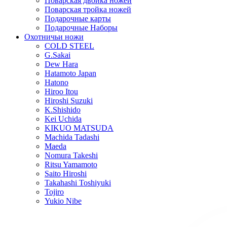
Поварская двойка ножей
Поварская тройка ножей
Подарочные карты
Подарочные Наборы
Охотничьи ножи
COLD STEEL
G.Sakai
Dew Hara
Hatamoto Japan
Hatono
Hiroo Itou
Hiroshi Suzuki
K.Shishido
Kei Uchida
KIKUO MATSUDA
Machida Tadashi
Maeda
Nomura Takeshi
Ritsu Yamamoto
Saito Hiroshi
Takahashi Toshiyuki
Tojiro
Yukio Nibe