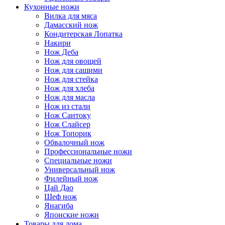
Кухонные ножи
Вилка для мяса
Дамасский нож
Кондитерская Лопатка
Накири
Нож Деба
Нож для овощей
Нож для сашими
Нож для стейка
Нож для хлеба
Нож для масла
Нож из стали
Нож Сантоку
Нож Слайсер
Нож Топорик
Обвалочный нож
Профессиональные ножи
Специальные ножи
Универсальный нож
Филейный нож
Цай Дао
Шеф нож
Янагиба
Японские ножи
Товары для дома