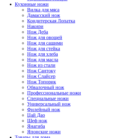
Кухонные ножи
Вилка для мяса
Дамасский нож
Кондитерская Лопатка
Накири
Нож Деба
Нож для овощей
Нож для сашими
Нож для стейка
Нож для хлеба
Нож для масла
Нож из стали
Нож Сантоку
Нож Слайсер
Нож Топорик
Обвалочный нож
Профессиональные ножи
Специальные ножи
Универсальный нож
Филейный нож
Цай Дао
Шеф нож
Янагиба
Японские ножи
Товары для дома