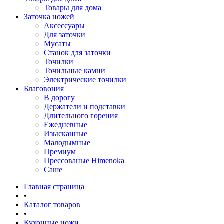
Товары для дома
Заточка ножей
Аксессуары
Для заточки
Мусаты
Станок для заточки
Точилки
Точильные камни
Электрические точилки
Благовония
В дорогу
Держатели и подставки
Длительного горения
Ежедневные
Изысканные
Малодымные
Премиум
Прессованые Himenoka
Саше
Главная страница
•
Каталог товаров
•
Кухонные ножи