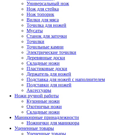
Универсальный нож
Нож для стейка
Нож топорик
Вилки для мяса
Точилка для ножей
Мусаты
Станок для заточки
Точилки
Точильные камни
Электрические точилки
Деревянные доски
Складные ножи
Пластиковые доски
Держатель для ножей
Подставка для ножей с наполнителем
Подставки для ножей
Аксессуары
Ножи ручной работы
Кухонные ножи
Охотничьи ножи
Складные ножи
Маникюрные принадлежности
Ножнички для маникюра
Уцененные товары
Уцененные товары