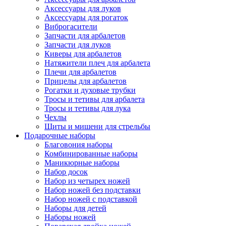
Аксессуары для луков
Аксессуары для рогаток
Виброгасители
Запчасти для арбалетов
Запчасти для луков
Киверы для арбалетов
Натяжители плеч для арбалета
Плечи для арбалетов
Прицелы для арбалетов
Рогатки и духовые трубки
Тросы и тетивы для арбалета
Тросы и тетивы для лука
Чехлы
Щиты и мишени для стрельбы
Подарочные наборы
Благовония наборы
Комбинированные наборы
Маникюрные наборы
Набор досок
Набор из четырех ножей
Набор ножей без подставки
Набор ножей с подставкой
Наборы для детей
Наборы ножей