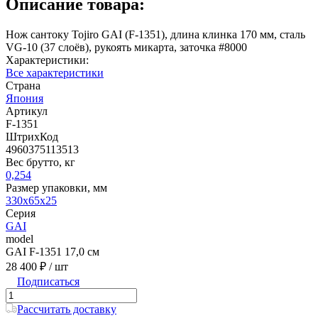
Описание товара:
Нож сантоку Tojiro GAI (F-1351), длина клинка 170 мм, сталь
VG-10 (37 слоёв), рукоять микарта, заточка #8000
Характеристики:
Все характеристики
Страна
Япония
Артикул
F-1351
ШтрихКод
4960375113513
Вес брутто, кг
0,254
Размер упаковки, мм
330x65x25
Серия
GAI
model
GAI F-1351 17,0 см
28 400 ₽
/ шт
Подписаться
Рассчитать доставку