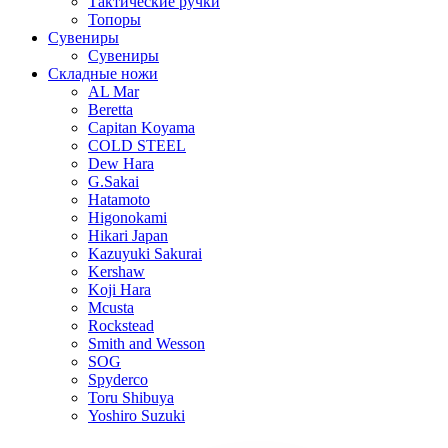
Тактические ручки
Топоры
Сувениры
Сувениры
Складные ножи
AL Mar
Beretta
Capitan Koyama
COLD STEEL
Dew Hara
G.Sakai
Hatamoto
Higonokami
Hikari Japan
Kazuyuki Sakurai
Kershaw
Koji Hara
Mcusta
Rockstead
Smith and Wesson
SOG
Spyderco
Toru Shibuya
Yoshiro Suzuki