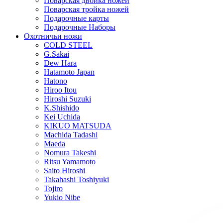
Поварская двойка ножей
Поварская тройка ножей
Подарочные карты
Подарочные Наборы
Охотничьи ножи
COLD STEEL
G.Sakai
Dew Hara
Hatamoto Japan
Hatono
Hiroo Itou
Hiroshi Suzuki
K.Shishido
Kei Uchida
KIKUO MATSUDA
Machida Tadashi
Maeda
Nomura Takeshi
Ritsu Yamamoto
Saito Hiroshi
Takahashi Toshiyuki
Tojiro
Yukio Nibe